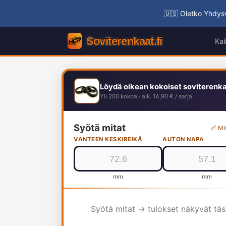
🇺🇸 Oletko Yhdysv
Kai
Löydä oikean kokoiset soviterenk
Yli 200 kokoa · alk. 14,90 € / sarja
Syötä mitat
📏 Mi
VANTEEN KESKIREIKÄ
AUTON NAPA
mm
mm
Syötä mitat → tulokset näkyvät tä