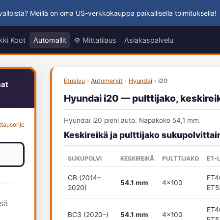
alloista? Meillä on oma US-verkkokauppa paikallisella toimituksella!
kki Koot
Automallit
⚙️ Mittatilaus
Asiakaspalvelu
Etusivu
›
Automerkit
›
Hyundai
›
i20
aat
Hyundai i20 — pulttijako, keskirei
Hyundai i20 pieni auto. Napakoko 54,1 mm.
ttausohje
Keskireikä ja pulttijako sukupolvittai
SUKUPOLVI
KESKIREIKÄ
PULTTIJAKO
ET-
GB (2014–
ET4
54.1 mm
4x100
2020)
ET5
ssä
ET4
BC3 (2020–)
54.1 mm
4x100
ET5