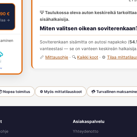
💡 Taulukossa oleva auton keskireikä tarkoittaa
,90 €
sisähalkaisija.
ilaa →
Miten valitsen oikean soviterenkaan
ksaminen
Soviterenkaan sisämitta on autosi napakoko (
54.
vanteestasi — se on vanteen keskireän halkaisija
📏
Mittausohje
· 🔍
Kaikki koot
· ⚙️
Tilaa mittatila
 Nopea toimitus
⚙️ Myös mittatilauskoot
💳 Turvallinen maksamin
t
Asiakaspalvelu
sohje
Yhteydenotto