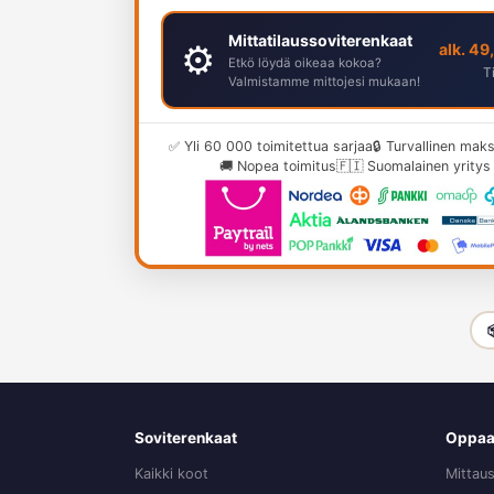
Mittatilaussoviterenkaat
⚙️
alk. 49
Etkö löydä oikeaa kokoa?
T
Valmistamme mittojesi mukaan!
✅ Yli 60 000 toimitettua sarjaa
🔒 Turvallinen ma
🚚 Nopea toimitus
🇫🇮 Suomalainen yritys

Soviterenkaat
Oppaa
Kaikki koot
Mittau