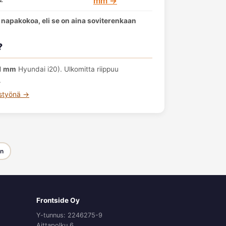
mm →
 napakokoa, eli se on aina soviterenkaan
?
1 mm
Hyundai i20). Ulkomitta riippuu
.
ustyönä →
en
Frontside Oy
Y-tunnus: 2246275-9
Aittapolku 6