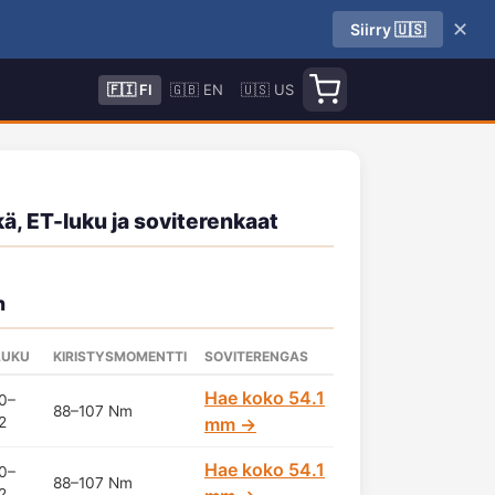
✕
Siirry 🇺🇸
🇫🇮 FI
🇬🇧 EN
🇺🇸 US
kä, ET-luku ja soviterenkaat
n
LUKU
KIRISTYSMOMENTTI
SOVITERENGAS
Hae koko 54.1
0–
88–107 Nm
2
mm →
Hae koko 54.1
0–
88–107 Nm
2