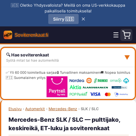
🇺🇸 Oletko Yhdysvalloista? Meillä on oma US-verkkokauppa
paikallisella toimituksella!
✕
Siirry 🇺🇸
☰
🔍 Hae soviterenkaat
▼
Syötä mitat tai hae automerkillä
✅ Yli 60 000 toimitettua sarjaa
🔒 Turvallinen maksaminen
🚚 Nopea toimitus
🇫🇮 Suomalainen yritys
Etusivu
›
Automerkit
›
Mercedes-Benz
›
SLK / SLC
Mercedes-Benz SLK / SLC — pulttijako,
keskireikä, ET-luku ja soviterenkaat