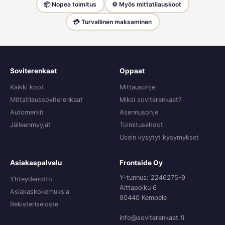
📦 Nopea toimitus
⚙️ Myös mittatilauskoot
💳 Turvallinen maksaminen
Soviterenkaat
Oppaat
Kaikki koot
Mittausohje
Mittatilaussoviterenkaat
Miksi soviterenkaat?
Automerkit
Asennusohje
Jälleenmyyjät
Toimitusehdot
Usein kysytyt kysymykset
Asiakaspalvelu
Frontside Oy
Y-tunnus: 2246275-9
Yhteydenotto
Aittapolku 6
Asiakaskokemuksia
90440 Kempele
Rekisteriseloste
info@soviterenkaat.fi