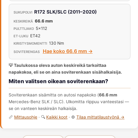
R172 SLK/SLC (2011–2020)
66.6 mm
5x112
ET42
130 Nm
Hae koko 66.6 mm →
💡 Taulukossa oleva auton keskireikä tarkoittaa
napakokoa, eli se on aina soviterenkaan sisähalkaisija.
Miten valitsen oikean soviterenkaan?
Soviterenkaan sisämitta on autosi napakoko (
66.6 mm
Mercedes-Benz SLK / SLC). Ulkomitta riippuu vanteestasi —
se on vanteen keskireän halkaisija.
📏
Mittausohje
· 🔍
Kaikki koot
· ⚙️
Tilaa mittatilaustyönä →