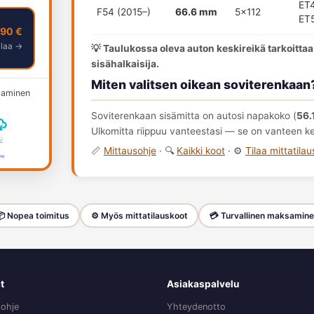
ET
F54 (2015–)
66.6 mm
5x112
ET
,90 €
ilaa →
💡 Taulukossa oleva auton keskireikä tarkoittaa
sisähalkaisija.
Miten valitsen oikean soviterenkaan
ksaminen
Soviterenkaan sisämitta on autosi napakoko (
56.
Ulkomitta riippuu vanteestasi — se on vanteen kes
📏
Mittausohje
· 🔍
Kaikki koot
· ⚙️
Tilaa mittatila
 Nopea toimitus
⚙️ Myös mittatilauskoot
💳 Turvallinen maksamin
t
Asiakaspalvelu
sohje
Yhteydenotto