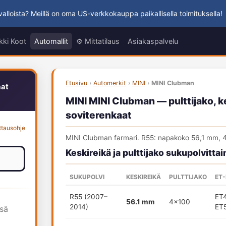
alloista? Meillä on oma US-verkkokauppa paikallisella toimituksella!
kki Koot
Automallit
⚙️ Mittatilaus
Asiakaspalvelu
Etusivu
›
Automerkit
›
MINI
›
MINI Clubman
aat
MINI MINI Clubman — pulttijako, ke
soviterenkaat
ttausohje
MINI Clubman farmari. R55: napakoko 56,1 mm, 
Keskireikä ja pulttijako sukupolvittai
SUKUPOLVI
KESKIREIKÄ
PULTTIJAKO
ET
R55 (2007–
ET
56.1 mm
4x100
2014)
ET
ssä