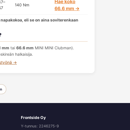
Hae koko
47–
140 Nm
57
66.6 mm →
 napakokoa, eli se on aina soviterenkaan
?
1 mm
tai
66.6 mm
MINI MINI Clubman).
kireän halkaisija.
ustyönä →
en
Frontside Oy
Y-tunnus: 2246275-9