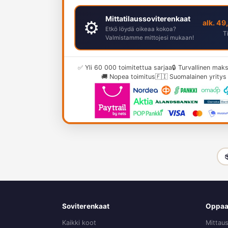
Mittatilaussoviterenkaat
⚙️
alk. 49
Etkö löydä oikeaa kokoa?
T
Valmistamme mittojesi mukaan!
✅ Yli 60 000 toimitettua sarjaa
🔒 Turvallinen ma
🚚 Nopea toimitus
🇫🇮 Suomalainen yritys

Soviterenkaat
Oppaa
Kaikki koot
Mittau