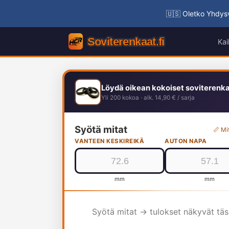
🇺🇸 Oletko Yhdysv
Kai
Löydä oikean kokoiset soviterenk
Yli 200 kokoa · alk. 14,90 € / sarja
Syötä mitat
📏 Mi
VANTEEN KESKIREIKÄ
AUTON NAPA
mm
mm
Syötä mitat → tulokset näkyvät tä