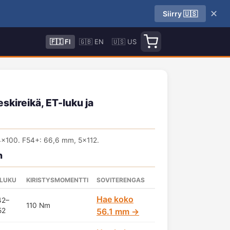
✕
Siirry 🇺🇸
🇫🇮 FI
🇬🇧 EN
🇺🇸 US
skireikä, ET-luku ja
4x100. F54+: 66,6 mm, 5x112.
n
-LUKU
KIRISTYSMOMENTTI
SOVITERENGAS
Hae koko
42–
110 Nm
52
56.1 mm →