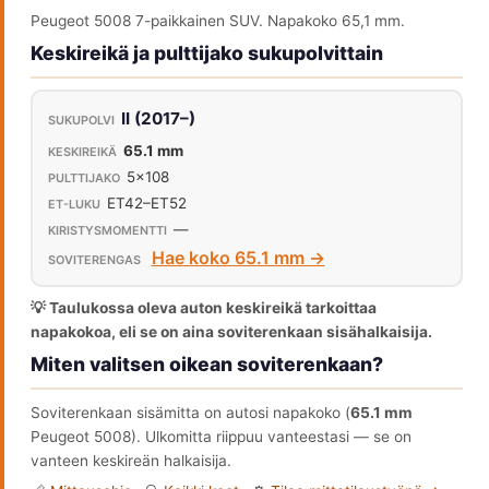
Peugeot 5008 7-paikkainen SUV. Napakoko 65,1 mm.
Keskireikä ja pulttijako sukupolvittain
II (2017–)
65.1 mm
5x108
ET42–ET52
—
Hae koko 65.1 mm →
💡 Taulukossa oleva auton keskireikä tarkoittaa
napakokoa, eli se on aina soviterenkaan sisähalkaisija.
Miten valitsen oikean soviterenkaan?
Soviterenkaan sisämitta on autosi napakoko (
65.1 mm
Peugeot 5008). Ulkomitta riippuu vanteestasi — se on
vanteen keskireän halkaisija.