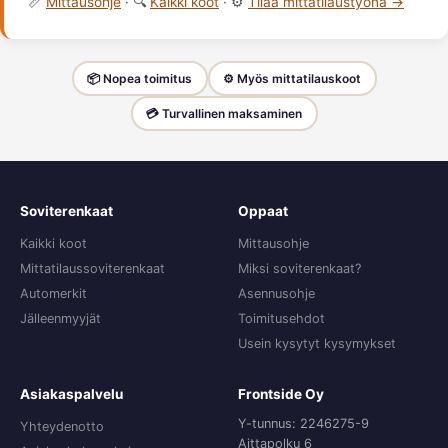
📏
Mittausohje
· 🔍
Kaikki koot
· ⚙️
Tilaa mittatilaustyönä →
📦 Nopea toimitus
⚙️ Myös mittatilauskoot
💳 Turvallinen maksaminen
Soviterenkaat
Oppaat
Kaikki koot
Mittausohje
Mittatilaussoviterenkaat
Miksi soviterenkaat?
Automerkit
Asennusohje
Jälleenmyyjät
Toimitusehdot
Usein kysytyt kysymykset
Asiakaspalvelu
Frontside Oy
Y-tunnus: 2246275-9
Yhteydenotto
Aittapolku 6