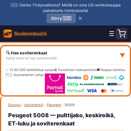
🇺🇸 Oletko Yhdysvalloista? Meillä on oma US-verkkokauppa
paikallisella toimituksella!
✕
Siirry 🇺🇸
☰
🔍 Hae soviterenkaat
▼
Syötä mitat tai hae automerkillä
✅ Yli 60 000 toimitettua sarjaa
🔒 Turvallinen maksaminen
🚚 Nopea toimitus
🇫🇮 Suomalainen yritys
Etusivu
›
Automerkit
›
Peugeot
›
5008
Peugeot 5008 — pulttijako, keskireikä,
ET-luku ja soviterenkaat