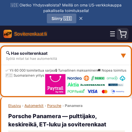
🇺🇸 Oletko Yhdysvalloista? Meillä on oma US-verkkokauppa
paikallisella toimituksella!
✕
Siirry 🇺🇸
☰
🔍 Hae soviterenkaat
▼
Syötä mitat tai hae automerkillä
✅ Yli 60 000 toimitettua sarjaa
🔒 Turvallinen maksaminen
🚚 Nopea toimitus
🇫🇮 Suomalainen yritys
Etusivu
›
Automerkit
›
Porsche
›
Panamera
Porsche Panamera — pulttijako,
keskireikä, ET-luku ja soviterenkaat