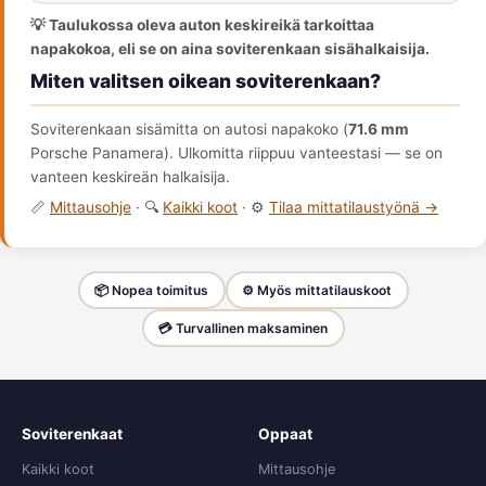
💡 Taulukossa oleva auton keskireikä tarkoittaa
napakokoa, eli se on aina soviterenkaan sisähalkaisija.
Miten valitsen oikean soviterenkaan?
Soviterenkaan sisämitta on autosi napakoko (
71.6 mm
Porsche Panamera). Ulkomitta riippuu vanteestasi — se on
vanteen keskireän halkaisija.
📏
Mittausohje
· 🔍
Kaikki koot
· ⚙️
Tilaa mittatilaustyönä →
📦 Nopea toimitus
⚙️ Myös mittatilauskoot
💳 Turvallinen maksaminen
Soviterenkaat
Oppaat
Kaikki koot
Mittausohje