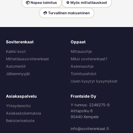
📦 Nopea toimitus
⚙️ Myös mittatilauskoot
💳 Turvallinen maksaminen
Soviterenkaat
Oppaat
Kaikki koot
Mittausohje
Mittatilaussoviterenkaat
Miksi soviterenkaat?
Automerkit
Asennusohje
Jälleenmyyjät
Toimitusehdot
Usein kysytyt kysymykset
Asiakaspalvelu
Frontside Oy
Y-tunnus: 2246275-9
Yhteydenotto
Aittapolku 6
Asiakaskokemuksia
90440 Kempele
Rekisteriseloste
info@soviterenkaat.fi