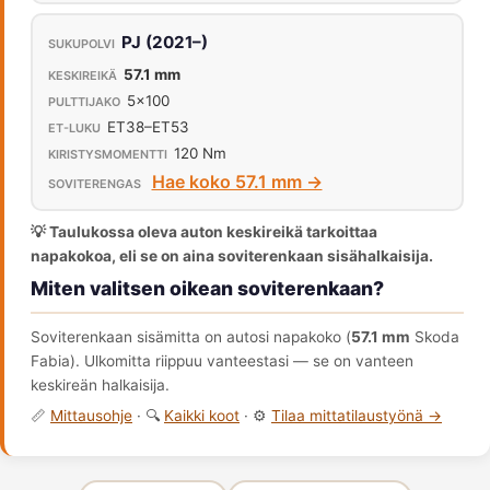
PJ (2021–)
57.1 mm
5x100
ET38–ET53
120 Nm
Hae koko 57.1 mm →
💡 Taulukossa oleva auton keskireikä tarkoittaa
napakokoa, eli se on aina soviterenkaan sisähalkaisija.
Miten valitsen oikean soviterenkaan?
Soviterenkaan sisämitta on autosi napakoko (
57.1 mm
Skoda
Fabia). Ulkomitta riippuu vanteestasi — se on vanteen
keskireän halkaisija.
📏
Mittausohje
· 🔍
Kaikki koot
· ⚙️
Tilaa mittatilaustyönä →