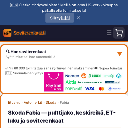
🇺🇸 Oletko Yhdysvalloista? Meillä on oma US-verkkokauppa
paikallisella toimituksella!
✕
Siirry 🇺🇸
☰
🔍 Hae soviterenkaat
▼
Syötä mitat tai hae automerkillä
✅ Yli 60 000 toimitettua sarjaa
🔒 Turvallinen maksaminen
🚚 Nopea toimitus
🇫🇮 Suomalainen yritys
Etusivu
›
Automerkit
›
Skoda
›
Fabia
Skoda Fabia — pulttijako, keskireikä, ET-
luku ja soviterenkaat