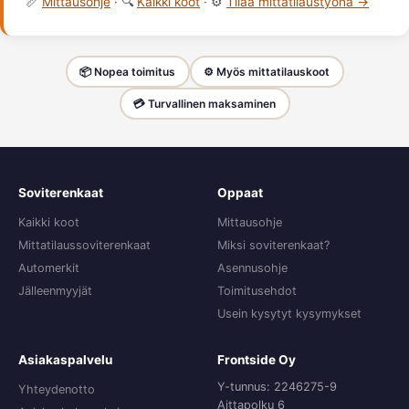
📏
Mittausohje
· 🔍
Kaikki koot
· ⚙️
Tilaa mittatilaustyönä →
📦 Nopea toimitus
⚙️ Myös mittatilauskoot
💳 Turvallinen maksaminen
Soviterenkaat
Oppaat
Kaikki koot
Mittausohje
Mittatilaussoviterenkaat
Miksi soviterenkaat?
Automerkit
Asennusohje
Jälleenmyyjät
Toimitusehdot
Usein kysytyt kysymykset
Asiakaspalvelu
Frontside Oy
Y-tunnus: 2246275-9
Yhteydenotto
Aittapolku 6