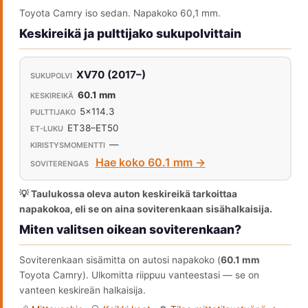
Toyota Camry iso sedan. Napakoko 60,1 mm.
Keskireikä ja pulttijako sukupolvittain
XV70 (2017–)
60.1 mm
5x114.3
ET38–ET50
—
Hae koko 60.1 mm →
💡 Taulukossa oleva auton keskireikä tarkoittaa
napakokoa, eli se on aina soviterenkaan sisähalkaisija.
Miten valitsen oikean soviterenkaan?
Soviterenkaan sisämitta on autosi napakoko (
60.1 mm
Toyota Camry). Ulkomitta riippuu vanteestasi — se on
vanteen keskireän halkaisija.