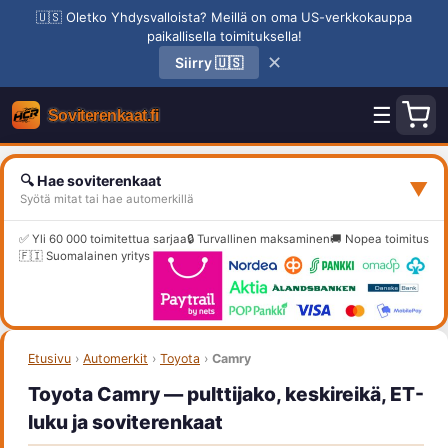
🇺🇸 Oletko Yhdysvalloista? Meillä on oma US-verkkokauppa
paikallisella toimituksella!
✕
Siirry 🇺🇸
☰
🔍 Hae soviterenkaat
▼
Syötä mitat tai hae automerkillä
✅ Yli 60 000 toimitettua sarjaa
🔒 Turvallinen maksaminen
🚚 Nopea toimitus
🇫🇮 Suomalainen yritys
Etusivu
›
Automerkit
›
Toyota
›
Camry
Toyota Camry — pulttijako, keskireikä, ET-
luku ja soviterenkaat