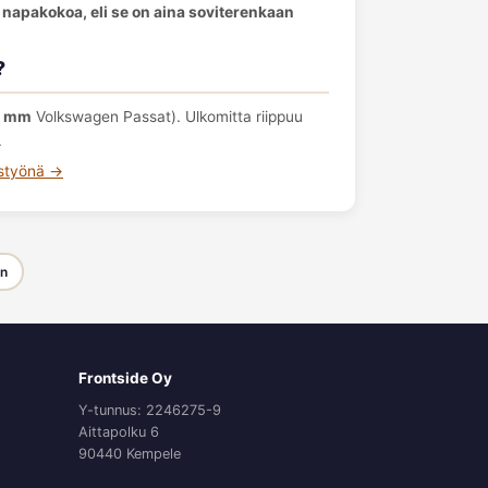
 napakokoa, eli se on aina soviterenkaan
?
1 mm
Volkswagen Passat). Ulkomitta riippuu
.
ustyönä →
en
Frontside Oy
Y-tunnus: 2246275-9
Aittapolku 6
90440 Kempele