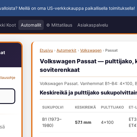
alloista? Meillä on oma US-verkkokauppa paikallisella toimituksella!
kki Koot
Automallit
⚙️ Mittatilaus
Asiakaspalvelu
Etusivu
›
Automerkit
›
Volkswagen
›
Passat
aat
Volkswagen Passat — pulttijako, k
soviterenkaat
ttausohje
Volkswagen Passat. Vanhemmat B1–B4: 4x100, B5+
Keskireikä ja pulttijako sukupolvittai
SUKUPOLVI
KESKIREIKÄ
PULTTIJAKO
ET-
B1 (1973–
ET3
57.1 mm
4x100
1980)
ET4
ssä