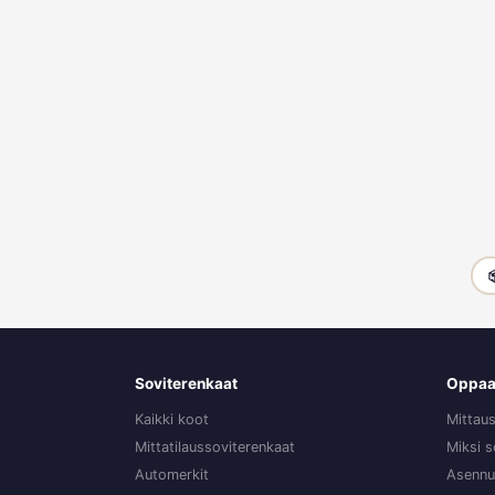

Soviterenkaat
Oppaa
Kaikki koot
Mittau
Mittatilaussoviterenkaat
Miksi s
Automerkit
Asennu