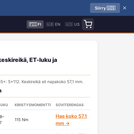
✕
Siirry 🇺🇸
🇫🇮 FI
🇬🇧 EN
🇺🇸 US
eskireikä, ET-luku ja
: 5x112. Keskireikä eli napakoko 57,1 mm.
n
LUKU
KIRISTYSMOMENTTI
SOVITERENGAS
Hae koko 57.1
8–
115 Nm
7
mm →