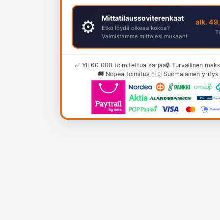
Mittatilaussoviterenkaat
⚙️
alk. 49
Etkö löydä oikeaa kokoa?
T
Valmistamme mittojesi mukaan!
✅ Yli 60 000 toimitettua sarjaa
🔒 Turvallinen ma
🚚 Nopea toimitus
🇫🇮 Suomalainen yritys