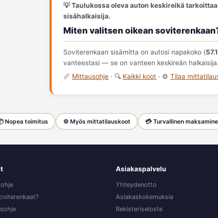
💡 Taulukossa oleva auton keskireikä tarkoittaa
sisähalkaisija.
Miten valitsen oikean soviterenkaan
Soviterenkaan sisämitta on autosi napakoko (
57.
vanteestasi — se on vanteen keskireän halkaisija
📏
Mittausohje
· 🔍
Kaikki koot
· ⚙️
Tilaa mittatila
 Nopea toimitus
⚙️ Myös mittatilauskoot
💳 Turvallinen maksamin
t
Asiakaspalvelu
sohje
Yhteydenotto
oviterenkaat?
Asiakaskokemuksia
sohje
Rekisteriseloste