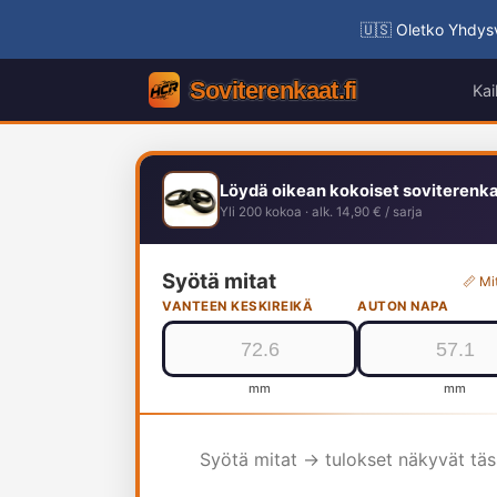
🇺🇸 Oletko Yhdysv
Kai
Löydä oikean kokoiset soviterenk
Yli 200 kokoa · alk. 14,90 € / sarja
Syötä mitat
📏 Mi
VANTEEN KESKIREIKÄ
AUTON NAPA
mm
mm
Syötä mitat → tulokset näkyvät tä