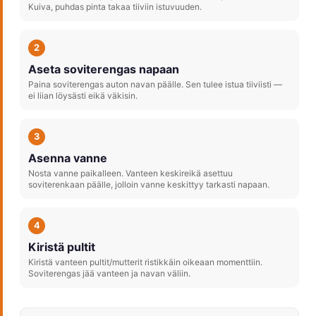
Kuiva, puhdas pinta takaa tiiviin istuvuuden.
2
Aseta soviterengas napaan
Paina soviterengas auton navan päälle. Sen tulee istua tiiviisti —
ei liian löysästi eikä väkisin.
3
Asenna vanne
Nosta vanne paikalleen. Vanteen keskireikä asettuu
soviterenkaan päälle, jolloin vanne keskittyy tarkasti napaan.
4
Kiristä pultit
Kiristä vanteen pultit/mutterit ristikkäin oikeaan momenttiin.
Soviterengas jää vanteen ja navan väliin.