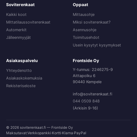
Soviterenkaat
Oppaat
Kaikki koot
Mittausohje
Mittatilaussoviterenkaat
Miksi soviterenkaat?
Automerkit
Asennusohje
Jälleenmyyjät
Toimitusehdot
Usein kysytyt kysymykset
Asiakaspalvelu
Frontside Oy
Y-tunnus: 2246275-9
Yhteydenotto
Aittapolku 6
Asiakaskokemuksia
90440 Kempele
Rekisteriseloste
info@soviterenkaat.fi
044 0509 848
(Arkisin 9-16)
© 2026 soviterenkaat.fi — Frontside Oy
Maksutavat:
Verkkopankki
·
Kortti
·
Klarna
·
PayPal