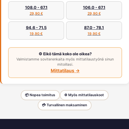
108.0 - 67.1
106.0 - 67.1
29,90 €
29,90 €
94.6 - 71.5
87.0 - 78.1
19,90 €
19,90 €
⚙️ Eikö tämä koko ole oikea?
Valmistamme soviterenkaita myös mittatilaustyönä sinun
mitoillasi.
Mittatilaus →
📦 Nopea toimitus
⚙️ Myös mittatilauskoot
💳 Turvallinen maksaminen