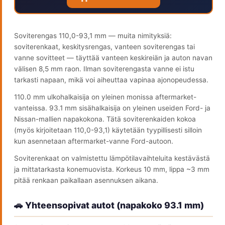
Soviterengas 110,0-93,1 mm — muita nimityksiä:
soviterenkaat, keskitysrengas, vanteen soviterengas tai
vanne sovitteet — täyttää vanteen keskireiän ja auton navan
välisen 8,5 mm raon. Ilman soviterengasta vanne ei istu
tarkasti napaan, mikä voi aiheuttaa vapinaa ajonopeudessa.
110.0 mm ulkohalkaisija on yleinen monissa aftermarket-
vanteissa. 93.1 mm sisähalkaisija on yleinen useiden Ford- ja
Nissan-mallien napakokona. Tätä soviterenkaiden kokoa
(myös kirjoitetaan 110,0-93,1) käytetään tyypillisesti silloin
kun asennetaan aftermarket-vanne Ford-autoon.
Soviterenkaat on valmistettu lämpötilavaihteluita kestävästä
ja mittatarkasta konemuovista. Korkeus 10 mm, lippa ~3 mm
pitää renkaan paikallaan asennuksen aikana.
🚗 Yhteensopivat autot (napakoko 93.1 mm)