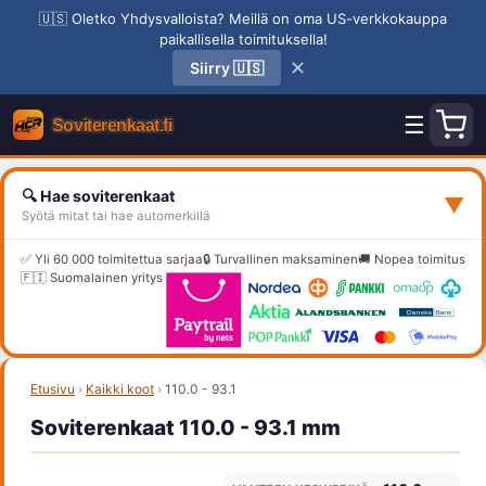
🇺🇸 Oletko Yhdysvalloista? Meillä on oma US-verkkokauppa
paikallisella toimituksella!
✕
Siirry 🇺🇸
☰
🔍 Hae soviterenkaat
▼
Syötä mitat tai hae automerkillä
✅ Yli 60 000 toimitettua sarjaa
🔒 Turvallinen maksaminen
🚚 Nopea toimitus
🇫🇮 Suomalainen yritys
Etusivu
›
Kaikki koot
›
110.0 - 93.1
Soviterenkaat 110.0 - 93.1 mm