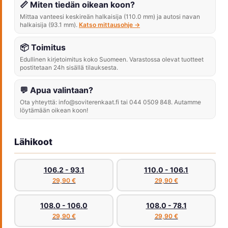
📏 Miten tiedän oikean koon?
Mittaa vanteesi keskireän halkaisija (110.0 mm) ja autosi navan
halkaisija (93.1 mm).
Katso mittausohje →
📦 Toimitus
Edullinen kirjetoimitus koko Suomeen. Varastossa olevat tuotteet
postitetaan 24h sisällä tilauksesta.
💬 Apua valintaan?
Ota yhteyttä: info@soviterenkaat.fi tai 044 0509 848. Autamme
löytämään oikean koon!
Lähikoot
106.2 - 93.1
110.0 - 106.1
29,90 €
29,90 €
108.0 - 106.0
108.0 - 78.1
29,90 €
29,90 €