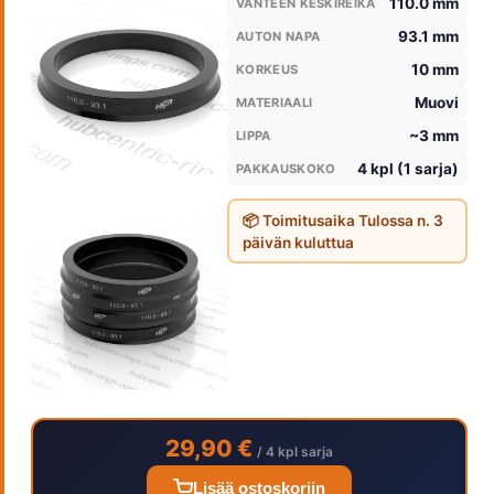
110.0 mm
VANTEEN KESKIREIKÄ
93.1 mm
AUTON NAPA
10 mm
KORKEUS
Muovi
MATERIAALI
~3 mm
LIPPA
4 kpl (1 sarja)
PAKKAUSKOKO
📦 Toimitusaika Tulossa n. 3
päivän kuluttua
29,90 €
/ 4 kpl sarja
Lisää ostoskoriin