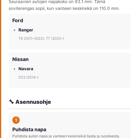
Seuraavien autojen napakoko on 93.1 mm. Tämä
soviterengas sopii, kun vanteen keskireikä on 110.0 mm.
Ford
Ranger
T6 (2011–2022), T7 (2022–)
Nissan
Navara
D23 (2014–)
🔧 Asennusohje
1
Puhdista napa
Puhdista auton napa ja vanteen keskireikä liasta ja ruosteesta.