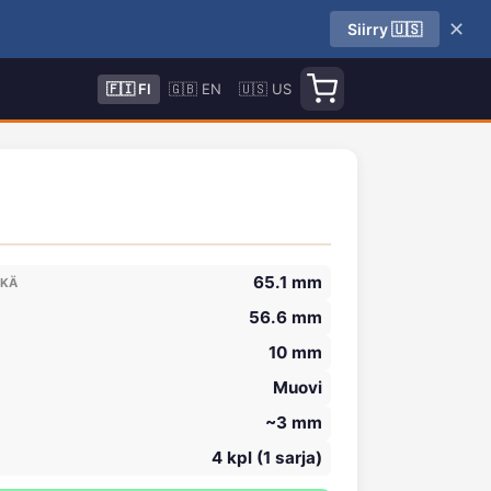
✕
Siirry 🇺🇸
🇫🇮 FI
🇬🇧 EN
🇺🇸 US
65.1 mm
IKÄ
56.6 mm
10 mm
Muovi
~3 mm
4 kpl (1 sarja)