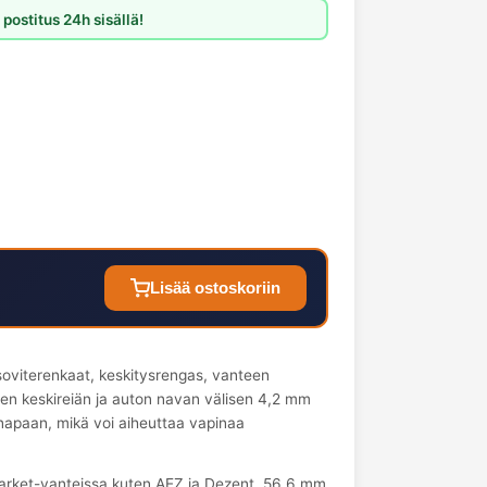
postitus 24h sisällä!
Lisää ostoskoriin
oviterenkaat, keskitysrengas, vanteen
een keskireiän ja auton navan välisen 4,2 mm
 napaan, mikä voi aiheuttaa vapinaa
market-vanteissa kuten AEZ ja Dezent. 56.6 mm