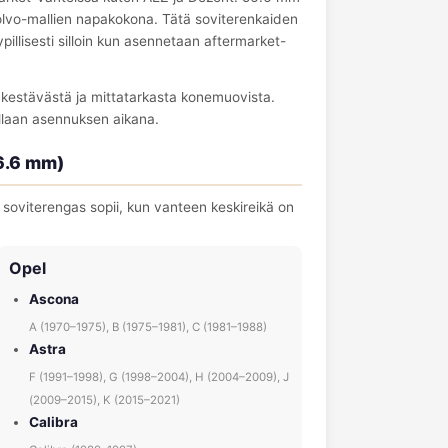
 Volvo-mallien napakokona. Tätä soviterenkaiden
illisesti silloin kun asennetaan aftermarket-
a kestävästä ja mittatarkasta konemuovista.
llaan asennuksen aikana.
6.6 mm)
oviterengas sopii, kun vanteen keskireikä on
Opel
Ascona
A (1970–1975), B (1975–1981), C (1981–1988)
Astra
F (1991–1998), G (1998–2004), H (2004–2009), J
(2009–2015), K (2015–2021)
Calibra