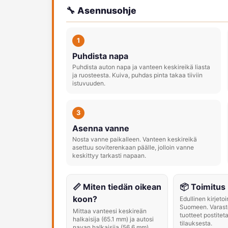
🔧 Asennusohje
1
Puhdista napa
Puhdista auton napa ja vanteen keskireikä liasta
ja ruosteesta. Kuiva, puhdas pinta takaa tiiviin
istuvuuden.
3
Asenna vanne
Nosta vanne paikalleen. Vanteen keskireikä
asettuu soviterenkaan päälle, jolloin vanne
keskittyy tarkasti napaan.
📏 Miten tiedän oikean
📦 Toimitus
koon?
Edullinen kirjeto
Suomeen. Varast
Mittaa vanteesi keskireän
tuotteet postitet
halkaisija (65.1 mm) ja autosi
tilauksesta.
navan halkaisija (56.6 mm).