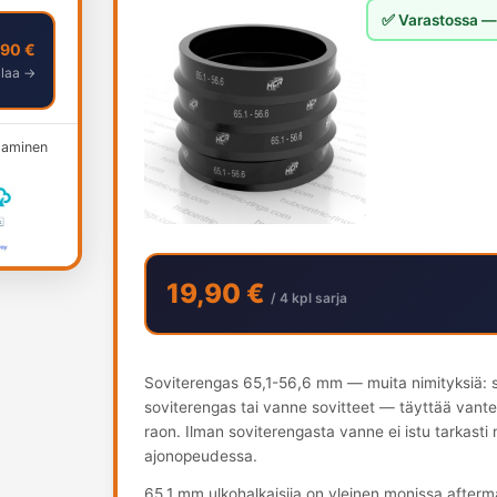
✅ Varastossa — 
,90 €
ilaa →
ksaminen
19,90 €
/ 4 kpl sarja
Soviterengas 65,1-56,6 mm — muita nimityksiä: s
soviterengas tai vanne sovitteet — täyttää vant
raon. Ilman soviterengasta vanne ei istu tarkasti
ajonopeudessa.
65.1 mm ulkohalkaisija on yleinen monissa after