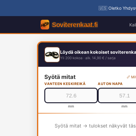
🇺🇸 Oletko Yhdysv
Kai
Löydä oikean kokoiset soviterenk
Yli 200 kokoa · alk. 14,90 € / sarja
Syötä mitat
📏 Mi
VANTEEN KESKIREIKÄ
AUTON NAPA
mm
mm
Syötä mitat → tulokset näkyvät tä