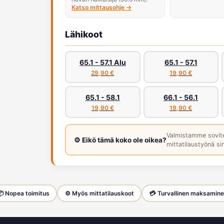
Katso mittausohje →
Lähikoot
65.1 - 57.1 Alu
65.1 - 57.1
29,90 €
19,90 €
65.1 - 58.1
66.1 - 56.1
19,90 €
19,90 €
Valmistamme sovit
⚙️ Eikö tämä koko ole oikea?
mittatilaustyönä sin
 Nopea toimitus
⚙️ Myös mittatilauskoot
💳 Turvallinen maksamin