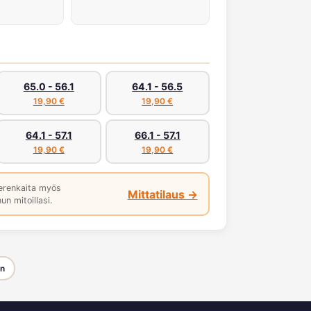
65.0 - 56.1
64.1 - 56.5
19,90 €
19,90 €
64.1 - 57.1
66.1 - 57.1
19,90 €
19,90 €
erenkaita myös
Mittatilaus →
un mitoillasi.
en