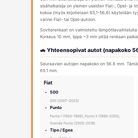
sisähalkaisija on yleinen useiden Fiat-, Opel- ja
kokoa (myös kirjoitetaan 65,1-56,6) käytetään tyyp
vanne Fiat- tai Opel-autoon.
Soviterenkaat on valmistettu lämpötilavaihteluit
Korkeus 10 mm, lippa ~3 mm pitää renkaan paika
🚗 Yhteensopivat autot (napakoko 5
Seuraavien autojen napakoko on 56.6 mm. Tämä s
65.1 mm.
Fiat
500
500 (2007–2023)
Punto
Punto I (1993–1999), Punto II (1999–2005),
Grande Punto (2005–2018)
Tipo / Egea