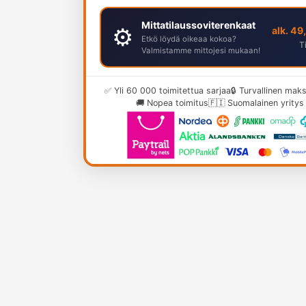
Mittatilaussoviterenkaat
⚙️
alk. 49
Etkö löydä oikeaa kokoa?
T
Valmistamme mittojesi mukaan!
✅ Yli 60 000 toimitettua sarjaa
🔒 Turvallinen ma
🚚 Nopea toimitus
🇫🇮 Suomalainen yritys