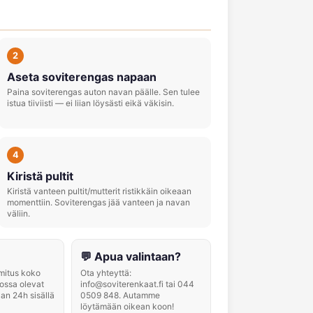
2
Aseta soviterengas napaan
Paina soviterengas auton navan päälle. Sen tulee
istua tiiviisti — ei liian löysästi eikä väkisin.
4
Kiristä pultit
Kiristä vanteen pultit/mutterit ristikkäin oikeaan
momenttiin. Soviterengas jää vanteen ja navan
väliin.
💬 Apua valintaan?
imitus koko
Ota yhteyttä:
ossa olevat
info@soviterenkaat.fi tai 044
aan 24h sisällä
0509 848. Autamme
löytämään oikean koon!