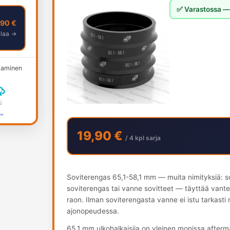
✅ Varastossa — 
,90 €
ilaa →
ksaminen
19,90 €
/ 4 kpl sarja
Soviterengas 65,1-58,1 mm — muita nimityksiä: s
soviterengas tai vanne sovitteet — täyttää vant
raon. Ilman soviterengasta vanne ei istu tarkasti
ajonopeudessa.
65.1 mm ulkohalkaisija on yleinen monissa after