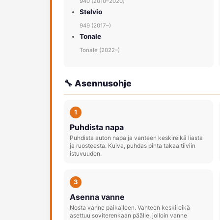
940 (2010–2020)
Stelvio
949 (2017–)
Tonale
Tonale (2022–)
🔧 Asennusohje
1
Puhdista napa
Puhdista auton napa ja vanteen keskireikä liasta
ja ruosteesta. Kuiva, puhdas pinta takaa tiiviin
istuvuuden.
3
Asenna vanne
Nosta vanne paikalleen. Vanteen keskireikä
asettuu soviterenkaan päälle, jolloin vanne