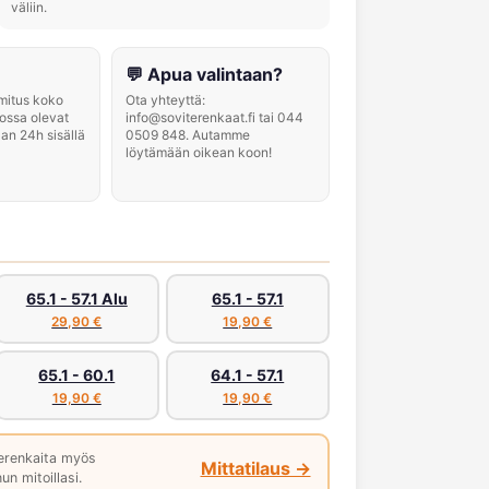
väliin.
💬 Apua valintaan?
imitus koko
Ota yhteyttä:
ossa olevat
info@soviterenkaat.fi tai 044
aan 24h sisällä
0509 848. Autamme
löytämään oikean koon!
65.1 - 57.1 Alu
65.1 - 57.1
29,90 €
19,90 €
65.1 - 60.1
64.1 - 57.1
19,90 €
19,90 €
erenkaita myös
Mittatilaus →
un mitoillasi.