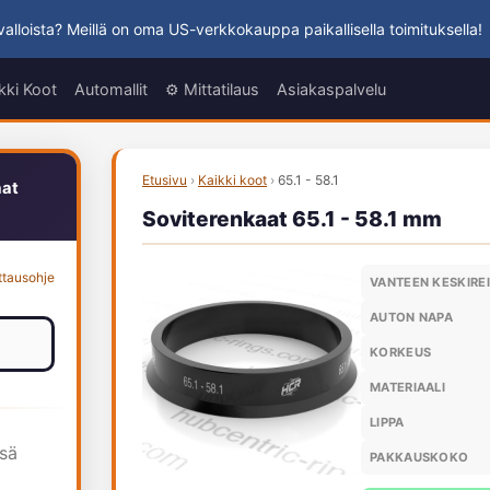
alloista? Meillä on oma US-verkkokauppa paikallisella toimituksella!
kki Koot
Automallit
⚙️ Mittatilaus
Asiakaspalvelu
Etusivu
›
Kaikki koot
›
65.1 - 58.1
aat
Soviterenkaat 65.1 - 58.1 mm
ttausohje
VANTEEN KESKIRE
AUTON NAPA
KORKEUS
MATERIAALI
LIPPA
ssä
PAKKAUSKOKO