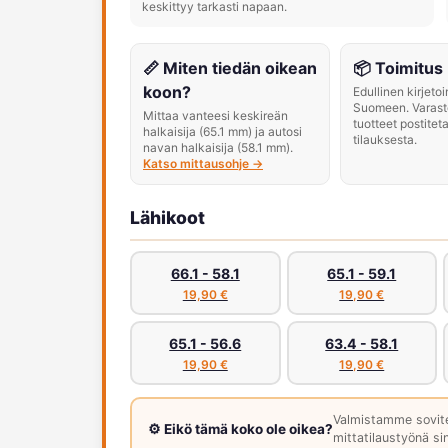
keskittyy tarkasti napaan.
📏 Miten tiedän oikean
📦 Toimitus
koon?
Edullinen kirjeto
Suomeen. Varast
Mittaa vanteesi keskireän
tuotteet postitet
halkaisija (65.1 mm) ja autosi
tilauksesta.
navan halkaisija (58.1 mm).
Katso mittausohje →
Lähikoot
66.1 - 58.1
65.1 - 59.1
19,90 €
19,90 €
65.1 - 56.6
63.4 - 58.1
19,90 €
19,90 €
Valmistamme sovit
⚙️ Eikö tämä koko ole oikea?
mittatilaustyönä sin