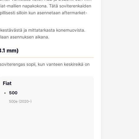
 Fiat-mallien napakokona. Tätä soviterenkaiden
illisesti silloin kun asennetaan aftermarket-
a kestävästä ja mittatarkasta konemuovista.
llaan asennuksen aikana.
8.1 mm)
viterengas sopii, kun vanteen keskireikä on
Fiat
500
500e (2020–)