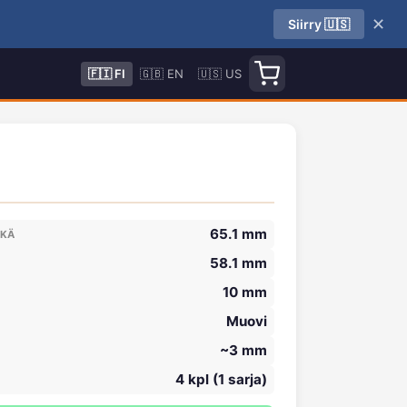
✕
Siirry 🇺🇸
🇫🇮 FI
🇬🇧 EN
🇺🇸 US
65.1 mm
IKÄ
58.1 mm
10 mm
Muovi
~3 mm
4 kpl (1 sarja)