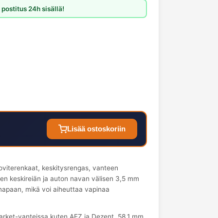
postitus 24h sisällä!
Lisää ostoskoriin
oviterenkaat, keskitysrengas, vanteen
een keskireiän ja auton navan välisen 3,5 mm
 napaan, mikä voi aiheuttaa vapinaa
market-vanteissa kuten AEZ ja Dezent. 58.1 mm