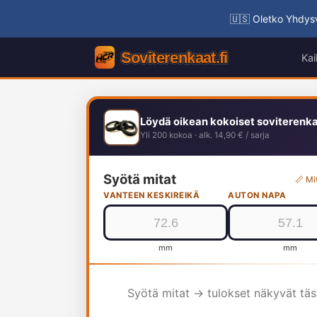
🇺🇸 Oletko Yhdysv
Kai
Löydä oikean kokoiset soviterenk
Yli 200 kokoa · alk. 14,90 € / sarja
Syötä mitat
📏 Mi
VANTEEN KESKIREIKÄ
AUTON NAPA
mm
mm
Syötä mitat → tulokset näkyvät tä