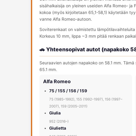
sisähalkaisija on yleinen useiden Alfa Romeo- ja
kokoa (myös kirjoitetaan 65,1-58,1) käytetään tyyp
vanne Alfa Romeo-autoon.
Soviterenkaat on valmistettu lämpötilavaihteluit
Korkeus 10 mm, lippa ~3 mm pitää renkaan paika
🚗 Yhteensopivat autot (napakoko 5
Seuraavien autojen napakoko on 58.1 mm. Tämä so
65.1 mm.
Alfa Romeo
75 / 155 / 156 / 159
75 (1985–1992), 155 (1992–1997), 156 (1997–
2007), 159 (2005–2011)
Giulia
952 (2016–)
Giulietta