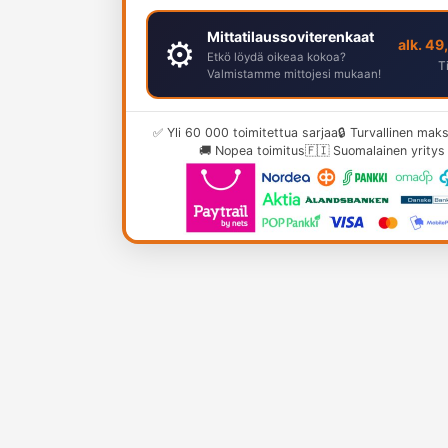
Mittatilaussoviterenkaat
⚙️
alk. 49
Etkö löydä oikeaa kokoa?
T
Valmistamme mittojesi mukaan!
✅ Yli 60 000 toimitettua sarjaa
🔒 Turvallinen ma
🚚 Nopea toimitus
🇫🇮 Suomalainen yritys