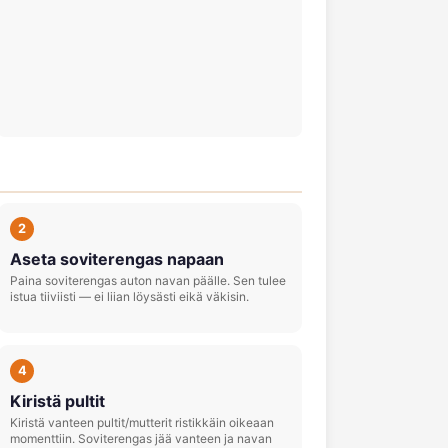
2
Aseta soviterengas napaan
Paina soviterengas auton navan päälle. Sen tulee
istua tiiviisti — ei liian löysästi eikä väkisin.
4
Kiristä pultit
Kiristä vanteen pultit/mutterit ristikkäin oikeaan
momenttiin. Soviterengas jää vanteen ja navan