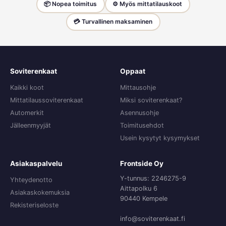
📦 Nopea toimitus
⚙️ Myös mittatilauskoot
💳 Turvallinen maksaminen
Soviterenkaat
Oppaat
Kaikki koot
Mittausohje
Mittatilaussoviterenkaat
Miksi soviterenkaat?
Automerkit
Asennusohje
Jälleenmyyjät
Toimitusehdot
Usein kysytyt kysymykset
Asiakaspalvelu
Frontside Oy
Y-tunnus: 2246275-9
Yhteydenotto
Aittapolku 6
Asiakaskokemuksia
90440 Kempele
Rekisteriseloste
info@soviterenkaat.fi