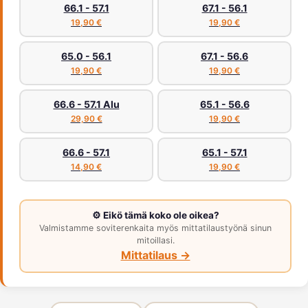
66.1 - 57.1
67.1 - 56.1
19,90 €
19,90 €
65.0 - 56.1
67.1 - 56.6
19,90 €
19,90 €
66.6 - 57.1 Alu
65.1 - 56.6
29,90 €
19,90 €
66.6 - 57.1
65.1 - 57.1
14,90 €
19,90 €
⚙️ Eikö tämä koko ole oikea?
Valmistamme soviterenkaita myös mittatilaustyönä sinun
mitoillasi.
Mittatilaus →