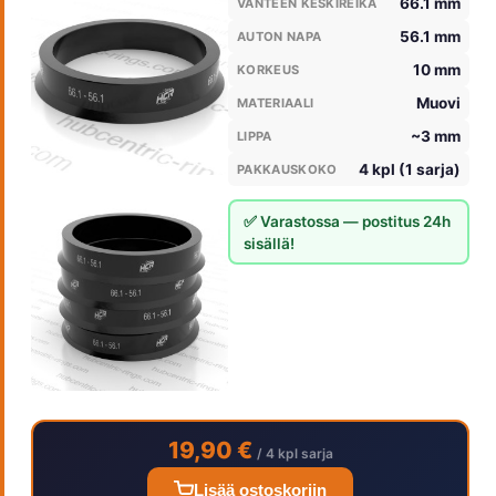
66.1 mm
VANTEEN KESKIREIKÄ
56.1 mm
AUTON NAPA
10 mm
KORKEUS
Muovi
MATERIAALI
~3 mm
LIPPA
4 kpl (1 sarja)
PAKKAUSKOKO
✅ Varastossa — postitus 24h
sisällä!
19,90 €
/ 4 kpl sarja
Lisää ostoskoriin