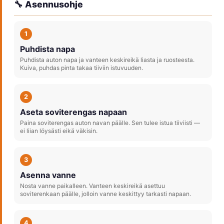
🔧 Asennusohje
1
Puhdista napa
Puhdista auton napa ja vanteen keskireikä liasta ja ruosteesta.
Kuiva, puhdas pinta takaa tiiviin istuvuuden.
2
Aseta soviterengas napaan
Paina soviterengas auton navan päälle. Sen tulee istua tiiviisti —
ei liian löysästi eikä väkisin.
3
Asenna vanne
Nosta vanne paikalleen. Vanteen keskireikä asettuu
soviterenkaan päälle, jolloin vanne keskittyy tarkasti napaan.
4