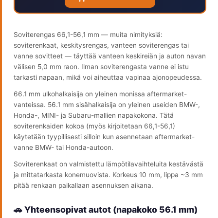
Soviterengas 66,1-56,1 mm — muita nimityksiä:
soviterenkaat, keskitysrengas, vanteen soviterengas tai
vanne sovitteet — täyttää vanteen keskireiän ja auton navan
välisen 5,0 mm raon. Ilman soviterengasta vanne ei istu
tarkasti napaan, mikä voi aiheuttaa vapinaa ajonopeudessa.
66.1 mm ulkohalkaisija on yleinen monissa aftermarket-
vanteissa. 56.1 mm sisähalkaisija on yleinen useiden BMW-,
Honda-, MINI- ja Subaru-mallien napakokona. Tätä
soviterenkaiden kokoa (myös kirjoitetaan 66,1-56,1)
käytetään tyypillisesti silloin kun asennetaan aftermarket-
vanne BMW- tai Honda-autoon.
Soviterenkaat on valmistettu lämpötilavaihteluita kestävästä
ja mittatarkasta konemuovista. Korkeus 10 mm, lippa ~3 mm
pitää renkaan paikallaan asennuksen aikana.
🚗 Yhteensopivat autot (napakoko 56.1 mm)