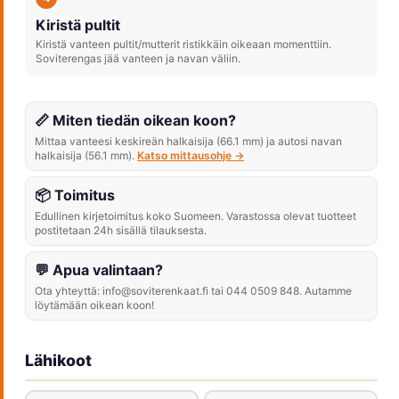
Kiristä pultit
Kiristä vanteen pultit/mutterit ristikkäin oikeaan momenttiin.
Soviterengas jää vanteen ja navan väliin.
📏 Miten tiedän oikean koon?
Mittaa vanteesi keskireän halkaisija (66.1 mm) ja autosi navan
halkaisija (56.1 mm).
Katso mittausohje →
📦 Toimitus
Edullinen kirjetoimitus koko Suomeen. Varastossa olevat tuotteet
postitetaan 24h sisällä tilauksesta.
💬 Apua valintaan?
Ota yhteyttä: info@soviterenkaat.fi tai 044 0509 848. Autamme
löytämään oikean koon!
Lähikoot