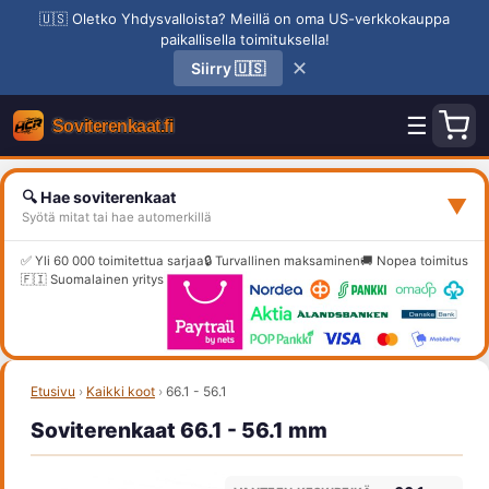
🇺🇸 Oletko Yhdysvalloista? Meillä on oma US-verkkokauppa
paikallisella toimituksella!
✕
Siirry 🇺🇸
☰
🔍 Hae soviterenkaat
▼
Syötä mitat tai hae automerkillä
✅ Yli 60 000 toimitettua sarjaa
🔒 Turvallinen maksaminen
🚚 Nopea toimitus
🇫🇮 Suomalainen yritys
Etusivu
›
Kaikki koot
›
66.1 - 56.1
Soviterenkaat 66.1 - 56.1 mm