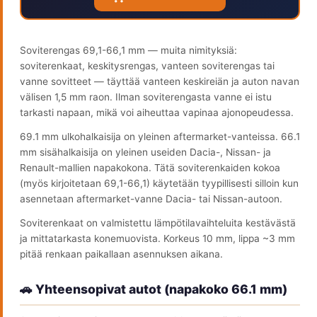
Soviterengas 69,1-66,1 mm — muita nimityksiä:
soviterenkaat, keskitysrengas, vanteen soviterengas tai
vanne sovitteet — täyttää vanteen keskireiän ja auton navan
välisen 1,5 mm raon. Ilman soviterengasta vanne ei istu
tarkasti napaan, mikä voi aiheuttaa vapinaa ajonopeudessa.
69.1 mm ulkohalkaisija on yleinen aftermarket-vanteissa. 66.1
mm sisähalkaisija on yleinen useiden Dacia-, Nissan- ja
Renault-mallien napakokona. Tätä soviterenkaiden kokoa
(myös kirjoitetaan 69,1-66,1) käytetään tyypillisesti silloin kun
asennetaan aftermarket-vanne Dacia- tai Nissan-autoon.
Soviterenkaat on valmistettu lämpötilavaihteluita kestävästä
ja mittatarkasta konemuovista. Korkeus 10 mm, lippa ~3 mm
pitää renkaan paikallaan asennuksen aikana.
🚗 Yhteensopivat autot (napakoko 66.1 mm)