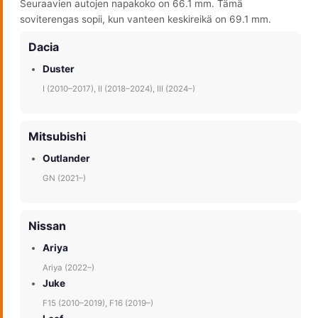
Seuraavien autojen napakoko on 66.1 mm. Tämä
soviterengas sopii, kun vanteen keskireikä on 69.1 mm.
Dacia
Duster
I (2010–2017), II (2018–2024), III (2024–)
Mitsubishi
Outlander
GN (2021–)
Nissan
Ariya
Ariya (2022–)
Juke
F15 (2010–2019), F16 (2019–)