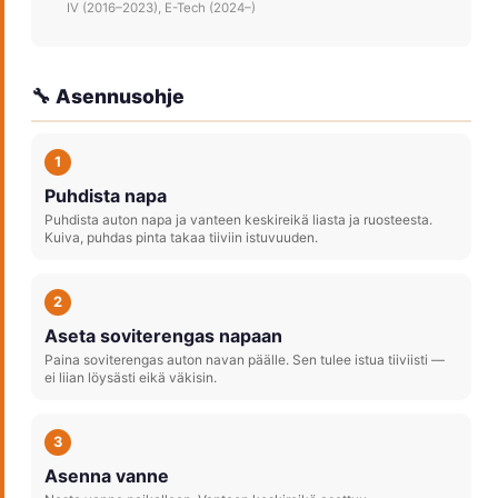
IV (2016–2023), E-Tech (2024–)
🔧 Asennusohje
1
Puhdista napa
Puhdista auton napa ja vanteen keskireikä liasta ja ruosteesta.
Kuiva, puhdas pinta takaa tiiviin istuvuuden.
2
Aseta soviterengas napaan
Paina soviterengas auton navan päälle. Sen tulee istua tiiviisti —
ei liian löysästi eikä väkisin.
3
Asenna vanne