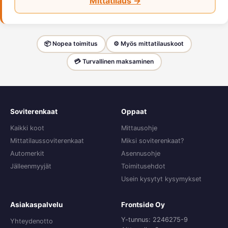
Mittatilaus →
📦 Nopea toimitus
⚙️ Myös mittatilauskoot
💳 Turvallinen maksaminen
Soviterenkaat
Oppaat
Kaikki koot
Mittausohje
Mittatilaussoviterenkaat
Miksi soviterenkaat?
Automerkit
Asennusohje
Jälleenmyyjät
Toimitusehdot
Usein kysytyt kysymykset
Asiakaspalvelu
Frontside Oy
Y-tunnus: 2246275-9
Yhteydenotto