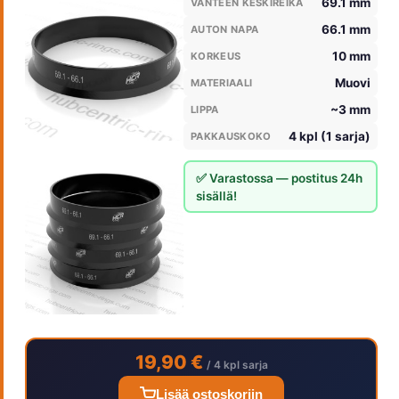
69.1 mm
VANTEEN KESKIREIKÄ
66.1 mm
AUTON NAPA
10 mm
KORKEUS
Muovi
MATERIAALI
~3 mm
LIPPA
4 kpl (1 sarja)
PAKKAUSKOKO
✅ Varastossa — postitus 24h
sisällä!
19,90 €
/ 4 kpl sarja
Lisää ostoskoriin