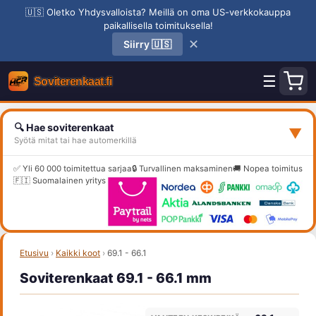
🇺🇸 Oletko Yhdysvalloista? Meillä on oma US-verkkokauppa
paikallisella toimituksella!
✕
Siirry 🇺🇸
☰
🔍 Hae soviterenkaat
▼
Syötä mitat tai hae automerkillä
✅ Yli 60 000 toimitettua sarjaa
🔒 Turvallinen maksaminen
🚚 Nopea toimitus
🇫🇮 Suomalainen yritys
Etusivu
›
Kaikki koot
›
69.1 - 66.1
Soviterenkaat 69.1 - 66.1 mm