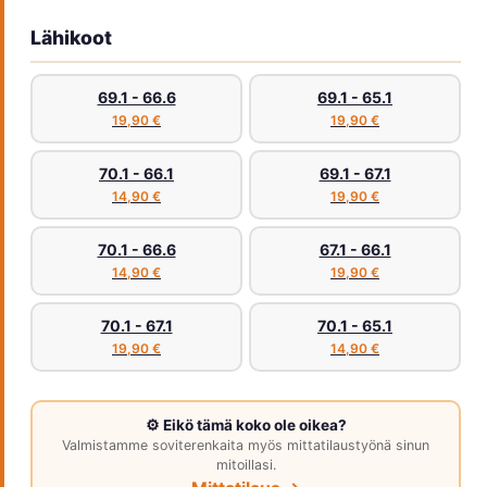
Lähikoot
69.1 - 66.6
69.1 - 65.1
19,90 €
19,90 €
70.1 - 66.1
69.1 - 67.1
14,90 €
19,90 €
70.1 - 66.6
67.1 - 66.1
14,90 €
19,90 €
70.1 - 67.1
70.1 - 65.1
19,90 €
14,90 €
⚙️ Eikö tämä koko ole oikea?
Valmistamme soviterenkaita myös mittatilaustyönä sinun
mitoillasi.