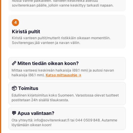
Nosta vanne paikalleen. Vanteen keskireikä asettuu
soviterenkaan päälle, jolloin vanne keskittyy tarkasti napaan.
4
Kiristä pultit
Kiristä vanteen pultit/mutterit ristikkäin oikeaan momenttiin.
Soviterengas jää vanteen ja navan väliin.
📏 Miten tiedän oikean koon?
Mittaa vanteesi keskireän halkaisija (69.1 mm) ja autosi navan
halkaisija (66.1 mm).
Katso mittausohje →
📦 Toimitus
Edullinen kirjetoimitus koko Suomeen. Varastossa olevat tuotteet
postitetaan 24h sisällä tilauksesta.
💬 Apua valintaan?
Ota yhteyttä: info@soviterenkaat.fi tai 044 0509 848. Autamme
löytämään oikean koon!