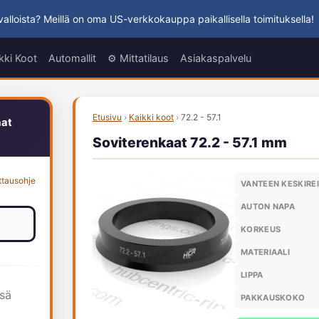
alloista? Meillä on oma US-verkkokauppa paikallisella toimituksella!
kki Koot
Automallit
⚙️ Mittatilaus
Asiakaspalvelu
Etusivu
›
Kaikki koot
›
72.2 - 57.1
aat
Soviterenkaat 72.2 - 57.1 mm
ttausohje
VANTEEN KESKIRE
AUTON NAPA
KORKEUS
MATERIAALI
LIPPA
ssä
PAKKAUSKOKO