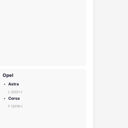
Opel
Astra
L (2021–)
Corsa
F (2019–)