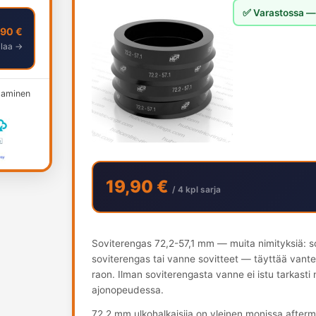
✅ Varastossa — 
,90 €
ilaa →
ksaminen
19,90 €
/ 4 kpl sarja
Soviterengas 72,2-57,1 mm — muita nimityksiä: s
soviterengas tai vanne sovitteet — täyttää vante
raon. Ilman soviterengasta vanne ei istu tarkasti
ajonopeudessa.
72.2 mm ulkohalkaisija on yleinen monissa afterm