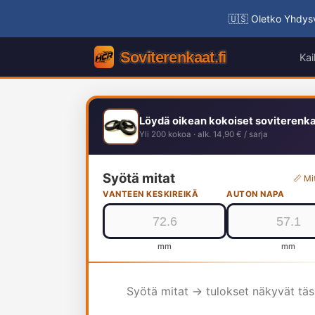
🇺🇸 Oletko Yhdysv
Kai
Löydä oikean kokoiset soviterenk
Yli 200 kokoa · alk. 14,90 € / sarja
Syötä mitat
📏 Mi
VANTEEN KESKIREIKÄ
AUTON NAPA
mm
mm
Syötä mitat → tulokset näkyvät tä