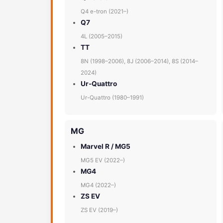
Q4 e-tron (2021–)
Q7
4L (2005–2015)
TT
8N (1998–2006), 8J (2006–2014), 8S (2014–
2024)
Ur-Quattro
Ur-Quattro (1980–1991)
MG
Marvel R / MG5
MG5 EV (2022–)
MG4
MG4 (2022–)
ZS EV
ZS EV (2019–)