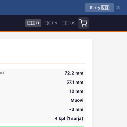
✕
Siirry 🇺🇸
🇫🇮 FI
🇬🇧 EN
🇺🇸 US
72.2 mm
IKÄ
57.1 mm
10 mm
Muovi
~3 mm
4 kpl (1 sarja)