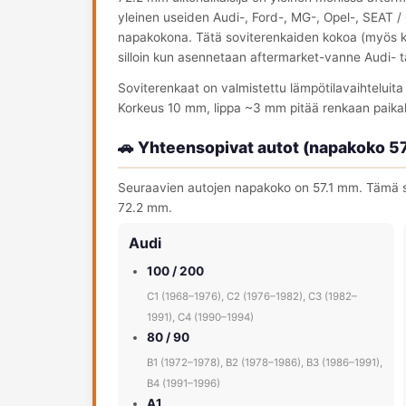
yleinen useiden Audi-, Ford-, MG-, Opel-, SEAT 
napakokona. Tätä soviterenkaiden kokoa (myös kirj
silloin kun asennetaan aftermarket-vanne Audi- t
Soviterenkaat on valmistettu lämpötilavaihteluit
Korkeus 10 mm, lippa ~3 mm pitää renkaan paika
🚗 Yhteensopivat autot (napakoko 5
Seuraavien autojen napakoko on 57.1 mm. Tämä so
72.2 mm.
Audi
100 / 200
C1 (1968–1976), C2 (1976–1982), C3 (1982–
1991), C4 (1990–1994)
80 / 90
B1 (1972–1978), B2 (1978–1986), B3 (1986–1991),
B4 (1991–1996)
A1