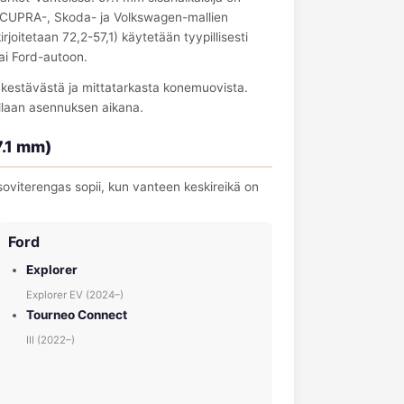
/ CUPRA-, Skoda- ja Volkswagen-mallien
oitetaan 72,2-57,1) käytetään tyypillisesti
ai Ford-autoon.
a kestävästä ja mittatarkasta konemuovista.
llaan asennuksen aikana.
7.1 mm)
viterengas sopii, kun vanteen keskireikä on
Ford
Explorer
Explorer EV (2024–)
Tourneo Connect
III (2022–)