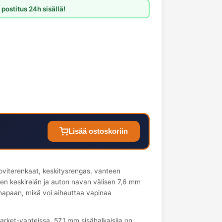
postitus 24h sisällä!
Lisää ostoskoriin
oviterenkaat, keskitysrengas, vanteen
en keskireiän ja auton navan välisen 7,6 mm
 napaan, mikä voi aiheuttaa vapinaa
arket-vanteissa. 57.1 mm sisähalkaisija on