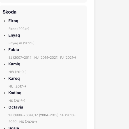
Skoda
Elroq
Elroq (2024–)
Enyaq
Enyaq iV (2021–)
Fabia
5J (2007–2014), NJ (2014–2021), PJ (2021–)
Kamiq
NW (2019–)
Karoq
NU (2017–)
Kodiaq
NS (2016–)
Octavia
1U (1996–2004), 1Z (2004–2013), 5E (2013–
2020), NX (2020–)
Scala