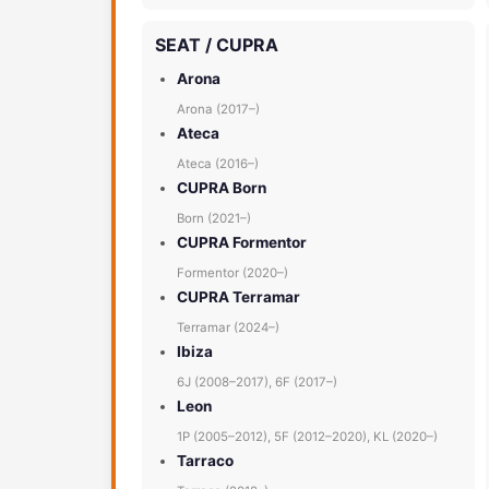
SEAT / CUPRA
Arona
Arona (2017–)
Ateca
Ateca (2016–)
CUPRA Born
Born (2021–)
CUPRA Formentor
Formentor (2020–)
CUPRA Terramar
Terramar (2024–)
Ibiza
6J (2008–2017), 6F (2017–)
Leon
1P (2005–2012), 5F (2012–2020), KL (2020–)
Tarraco