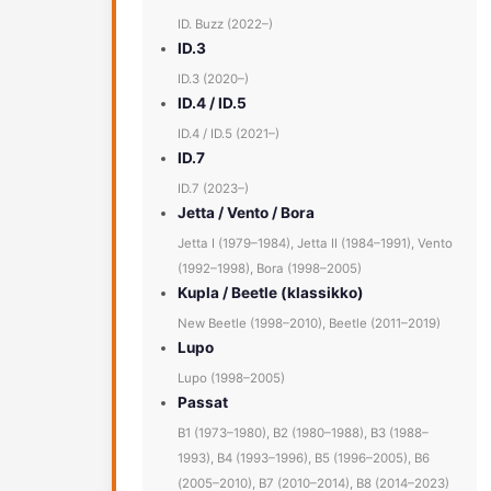
ID. Buzz (2022–)
ID.3
ID.3 (2020–)
ID.4 / ID.5
ID.4 / ID.5 (2021–)
ID.7
ID.7 (2023–)
Jetta / Vento / Bora
Jetta I (1979–1984), Jetta II (1984–1991), Vento
(1992–1998), Bora (1998–2005)
Kupla / Beetle (klassikko)
New Beetle (1998–2010), Beetle (2011–2019)
Lupo
Lupo (1998–2005)
Passat
B1 (1973–1980), B2 (1980–1988), B3 (1988–
1993), B4 (1993–1996), B5 (1996–2005), B6
(2005–2010), B7 (2010–2014), B8 (2014–2023)