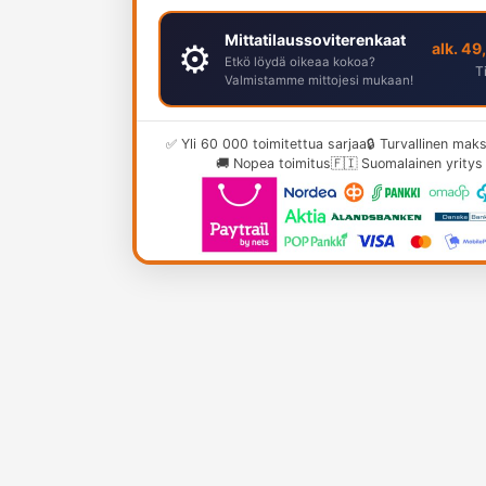
Mittatilaussoviterenkaat
⚙️
alk. 49
Etkö löydä oikeaa kokoa?
T
Valmistamme mittojesi mukaan!
✅ Yli 60 000 toimitettua sarjaa
🔒 Turvallinen ma
🚚 Nopea toimitus
🇫🇮 Suomalainen yritys