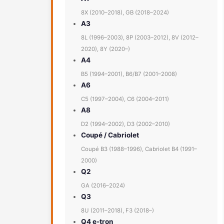
8X (2010–2018), GB (2018–2024)
A3
8L (1996–2003), 8P (2003–2012), 8V (2012–
2020), 8Y (2020–)
A4
B5 (1994–2001), B6/B7 (2001–2008)
A6
C5 (1997–2004), C6 (2004–2011)
A8
D2 (1994–2002), D3 (2002–2010)
Coupé / Cabriolet
Coupé B3 (1988–1996), Cabriolet B4 (1991–
2000)
Q2
GA (2016–2024)
Q3
8U (2011–2018), F3 (2018–)
Q4 e-tron