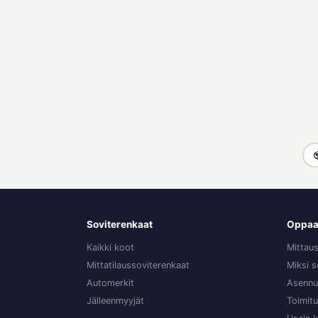

Soviterenkaat
Oppaa
Kaikki koot
Mittau
Mittatilaussoviterenkaat
Miksi s
Automerkit
Asennu
Jälleenmyyjät
Toimit