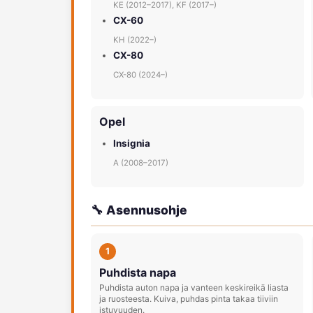
KE (2012–2017), KF (2017–)
CX-60
KH (2022–)
CX-80
CX-80 (2024–)
Opel
Insignia
A (2008–2017)
🔧 Asennusohje
1
Puhdista napa
Puhdista auton napa ja vanteen keskireikä liasta
ja ruosteesta. Kuiva, puhdas pinta takaa tiiviin
istuvuuden.