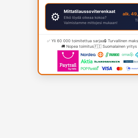
Mittatilaussoviterenkaat
⚙️
alk. 49
Etkö löydä oikeaa kokoa?
T
Valmistamme mittojesi mukaan!
✅ Yli 60 000 toimitettua sarjaa
🔒 Turvallinen ma
🚚 Nopea toimitus
🇫🇮 Suomalainen yritys