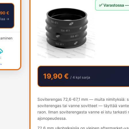
✅ Varastossa — 
,90 €
ilaa →
ksaminen
19,90 €
/ 4 kpl sarja
Soviterengas 72,6-67,1 mm — muita nimityksiä: s
soviterengas tai vanne sovitteet — täyttää vant
raon. Ilman soviterengasta vanne ei istu tarkasti
ajonopeudessa.
72.6 mm ulkohalkaisija on yleinen aftermarket-v