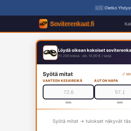
🇺🇸 Oletko Yhdysv
Kai
Löydä oikean kokoiset soviterenk
Yli 200 kokoa · alk. 14,90 € / sarja
Syötä mitat
📏 Mi
VANTEEN KESKIREIKÄ
AUTON NAPA
mm
mm
Syötä mitat → tulokset näkyvät tä