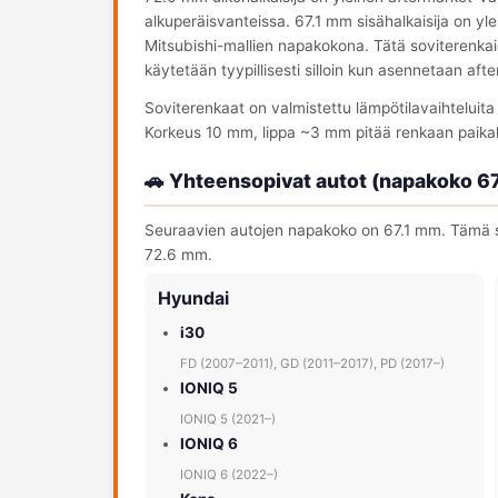
alkuperäisvanteissa. 67.1 mm sisähalkaisija on yl
Mitsubishi-mallien napakokona. Tätä soviterenkai
käytetään tyypillisesti silloin kun asennetaan af
Soviterenkaat on valmistettu lämpötilavaihteluit
Korkeus 10 mm, lippa ~3 mm pitää renkaan paika
🚗 Yhteensopivat autot (napakoko 6
Seuraavien autojen napakoko on 67.1 mm. Tämä so
72.6 mm.
Hyundai
i30
FD (2007–2011), GD (2011–2017), PD (2017–)
IONIQ 5
IONIQ 5 (2021–)
IONIQ 6
IONIQ 6 (2022–)