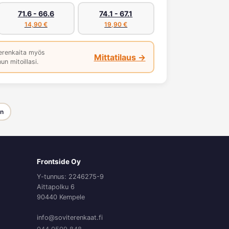
71.6 - 66.6
74.1 - 67.1
14,90 €
19,90 €
erenkaita myös
Mittatilaus →
un mitoillasi.
en
Frontside Oy
Y-tunnus: 2246275-9
Aittapolku 6
90440 Kempele
info@soviterenkaat.fi