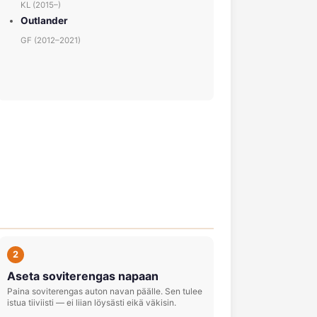
KL (2015–)
Outlander
GF (2012–2021)
2
Aseta soviterengas napaan
Paina soviterengas auton navan päälle. Sen tulee
istua tiiviisti — ei liian löysästi eikä väkisin.