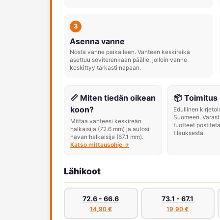
3
Asenna vanne
Nosta vanne paikalleen. Vanteen keskireikä
asettuu soviterenkaan päälle, jolloin vanne
keskittyy tarkasti napaan.
📏 Miten tiedän oikean
📦 Toimitus
koon?
Edullinen kirjeto
Suomeen. Varast
Mittaa vanteesi keskireän
tuotteet postitet
halkaisija (72.6 mm) ja autosi
tilauksesta.
navan halkaisija (67.1 mm).
Katso mittausohje →
Lähikoot
72.6 - 66.6
73.1 - 67.1
14,90 €
19,90 €