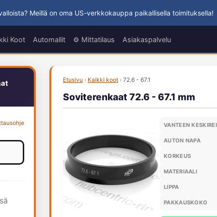
alloista? Meillä on oma US-verkkokauppa paikallisella toimituksella!
kki Koot
Automallit
⚙️ Mittatilaus
Asiakaspalvelu
Etusivu
›
Kaikki koot
›
72.6 - 67.1
aat
Soviterenkaat 72.6 - 67.1 mm
ttausohje
VANTEEN KESKIRE
AUTON NAPA
KORKEUS
MATERIAALI
LIPPA
ssä
PAKKAUSKOKO