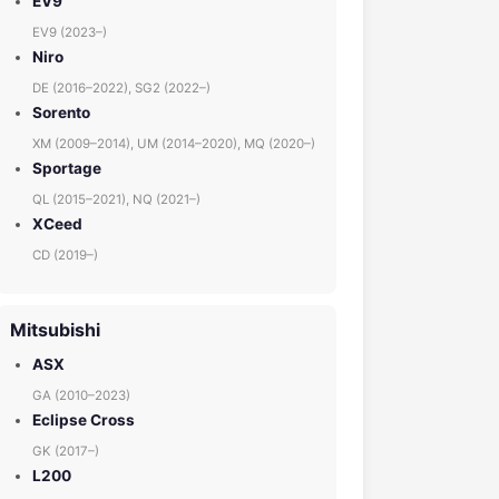
EV9
EV9 (2023–)
Niro
DE (2016–2022), SG2 (2022–)
Sorento
XM (2009–2014), UM (2014–2020), MQ (2020–)
Sportage
QL (2015–2021), NQ (2021–)
XCeed
CD (2019–)
Mitsubishi
ASX
GA (2010–2023)
Eclipse Cross
GK (2017–)
L200