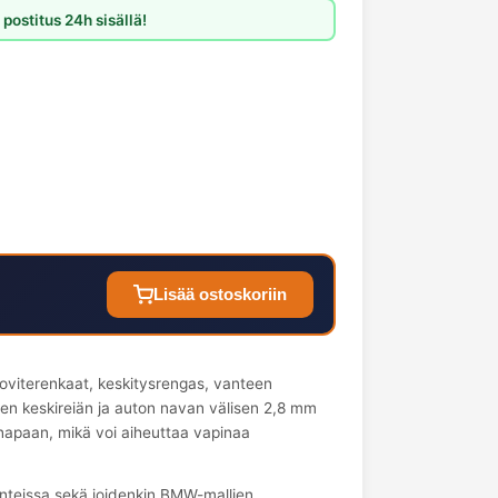
postitus 24h sisällä!
Lisää ostoskoriin
oviterenkaat, keskitysrengas, vanteen
een keskireiän ja auton navan välisen 2,8 mm
 napaan, mikä voi aiheuttaa vapinaa
anteissa sekä joidenkin BMW-mallien