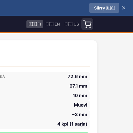
✕
Siirry 🇺🇸
🇫🇮 FI
🇬🇧 EN
🇺🇸 US
72.6 mm
IKÄ
67.1 mm
10 mm
Muovi
~3 mm
4 kpl (1 sarja)