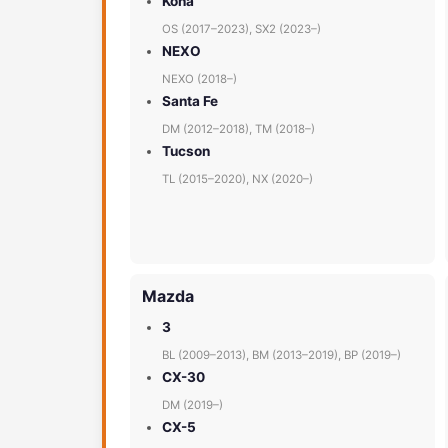
Kona
OS (2017–2023), SX2 (2023–)
NEXO
NEXO (2018–)
Santa Fe
DM (2012–2018), TM (2018–)
Tucson
TL (2015–2020), NX (2020–)
Mazda
3
BL (2009–2013), BM (2013–2019), BP (2019–)
CX-30
DM (2019–)
CX-5