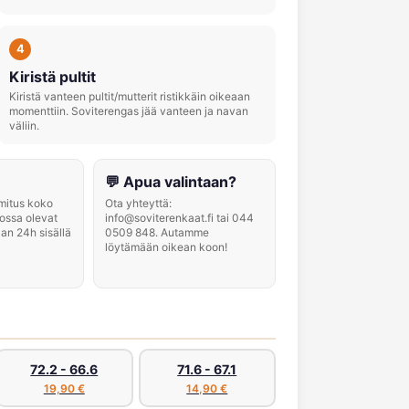
4
Kiristä pultit
Kiristä vanteen pultit/mutterit ristikkäin oikeaan
momenttiin. Soviterengas jää vanteen ja navan
väliin.
💬 Apua valintaan?
imitus koko
Ota yhteyttä:
ossa olevat
info@soviterenkaat.fi tai 044
aan 24h sisällä
0509 848. Autamme
löytämään oikean koon!
72.2 - 66.6
71.6 - 67.1
19,90 €
14,90 €