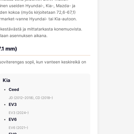
einen useiden Hyundai-, Kia-, Mazda- ja
den kokoa (myös kirjoitetaan 72,6-67,1)
termarket-vanne Hyundai- tai Kia-autoon.
a kestävästä ja mittatarkasta konemuovista.
llaan asennuksen aikana.
7.1 mm)
viterengas sopii, kun vanteen keskireikä on
Kia
Ceed
JD (2012–2018), CD (2018–)
EV3
EV3 (2024–)
EV6
EV6 (2021–)