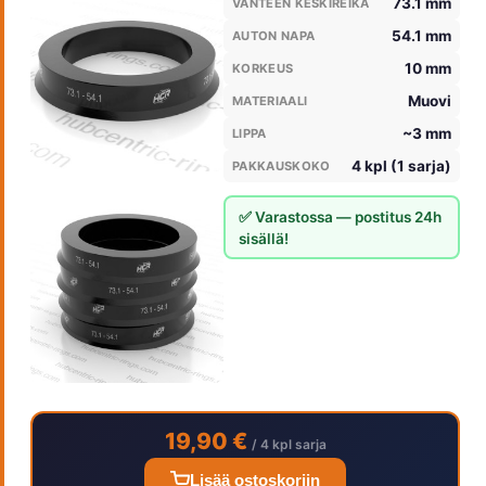
73.1 mm
VANTEEN KESKIREIKÄ
54.1 mm
AUTON NAPA
10 mm
KORKEUS
Muovi
MATERIAALI
~3 mm
LIPPA
4 kpl (1 sarja)
PAKKAUSKOKO
✅ Varastossa — postitus 24h
sisällä!
19,90 €
/ 4 kpl sarja
Lisää ostoskoriin