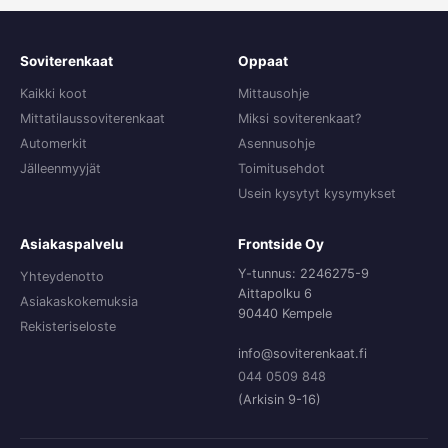
Soviterenkaat
Oppaat
Kaikki koot
Mittausohje
Mittatilaussoviterenkaat
Miksi soviterenkaat?
Automerkit
Asennusohje
Jälleenmyyjät
Toimitusehdot
Usein kysytyt kysymykset
Asiakaspalvelu
Frontside Oy
Y-tunnus: 2246275-9
Yhteydenotto
Aittapolku 6
Asiakaskokemuksia
90440 Kempele
Rekisteriseloste
info@soviterenkaat.fi
044 0509 848
(Arkisin 9-16)