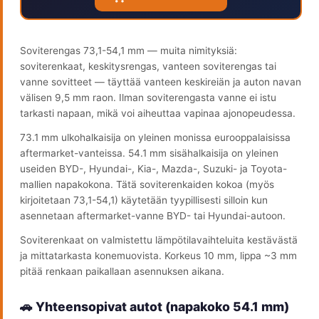
Soviterengas 73,1-54,1 mm — muita nimityksiä:
soviterenkaat, keskitysrengas, vanteen soviterengas tai
vanne sovitteet — täyttää vanteen keskireiän ja auton navan
välisen 9,5 mm raon. Ilman soviterengasta vanne ei istu
tarkasti napaan, mikä voi aiheuttaa vapinaa ajonopeudessa.
73.1 mm ulkohalkaisija on yleinen monissa eurooppalaisissa
aftermarket-vanteissa. 54.1 mm sisähalkaisija on yleinen
useiden BYD-, Hyundai-, Kia-, Mazda-, Suzuki- ja Toyota-
mallien napakokona. Tätä soviterenkaiden kokoa (myös
kirjoitetaan 73,1-54,1) käytetään tyypillisesti silloin kun
asennetaan aftermarket-vanne BYD- tai Hyundai-autoon.
Soviterenkaat on valmistettu lämpötilavaihteluita kestävästä
ja mittatarkasta konemuovista. Korkeus 10 mm, lippa ~3 mm
pitää renkaan paikallaan asennuksen aikana.
🚗 Yhteensopivat autot (napakoko 54.1 mm)