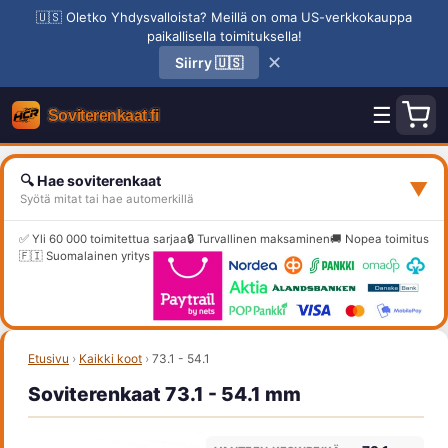
🇺🇸 Oletko Yhdysvalloista? Meillä on oma US-verkkokauppa
paikallisella toimituksella!
✕
Siirry 🇺🇸
☰
🔍 Hae soviterenkaat
▼
Syötä mitat tai hae automerkillä
✅ Yli 60 000 toimitettua sarjaa
🔒 Turvallinen maksaminen
🚚 Nopea toimitus
🇫🇮 Suomalainen yritys
Etusivu
›
Kaikki koot
›
73.1 - 54.1
Soviterenkaat 73.1 - 54.1 mm