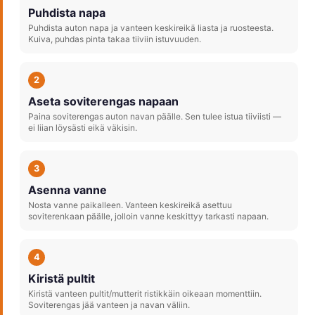
Puhdista napa
Puhdista auton napa ja vanteen keskireikä liasta ja ruosteesta.
Kuiva, puhdas pinta takaa tiiviin istuvuuden.
2
Aseta soviterengas napaan
Paina soviterengas auton navan päälle. Sen tulee istua tiiviisti —
ei liian löysästi eikä väkisin.
3
Asenna vanne
Nosta vanne paikalleen. Vanteen keskireikä asettuu
soviterenkaan päälle, jolloin vanne keskittyy tarkasti napaan.
4
Kiristä pultit
Kiristä vanteen pultit/mutterit ristikkäin oikeaan momenttiin.
Soviterengas jää vanteen ja navan väliin.