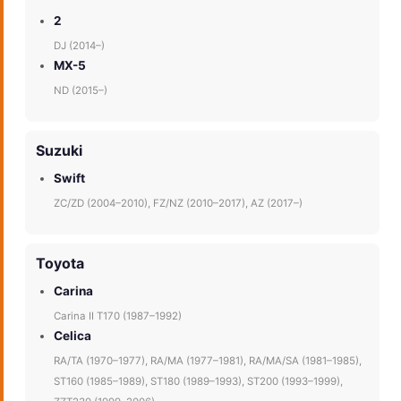
2
DJ (2014–)
MX-5
ND (2015–)
Suzuki
Swift
ZC/ZD (2004–2010), FZ/NZ (2010–2017), AZ (2017–)
Toyota
Carina
Carina II T170 (1987–1992)
Celica
RA/TA (1970–1977), RA/MA (1977–1981), RA/MA/SA (1981–1985),
ST160 (1985–1989), ST180 (1989–1993), ST200 (1993–1999),