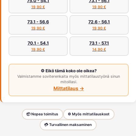
75.0 - 54.1
73.1 - 56.1
19,90 €
19,90 €
73.1 - 56.6
72.6 - 56.1
19,90 €
19,90 €
70.1 - 54.1
73.1 - 57.1
19,90 €
14,90 €
⚙️ Eikö tämä koko ole oikea?
Valmistamme soviterenkaita myös mittatilaustyönä sinun
mitoillasi.
Mittatilaus →
📦 Nopea toimitus
⚙️ Myös mittatilauskoot
💳 Turvallinen maksaminen