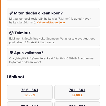
📏 Miten tiedän oikean koon?
Mittaa vanteesi keskireän halkaisija (73.1 mm) ja autosi navan
halkaisija (54.1 mm).
Katso mittausohje →
📦 Toimitus
Edullinen kirjetoimitus koko Suomeen. Varastossa olevat tuotteet
postitetaan 24h sisällä tilauksesta.
💬 Apua valintaan?
Ota yhteyttä: info@soviterenkaat.fi tai 044 0509 848. Autamme
löytämään oikean koon!
Lähikoot
72.6 - 54.1
74.1 - 54.1
19,90 €
14,90 €