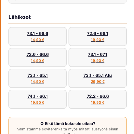
Lähikoot
73.1 - 66.6
72.6 - 66.1
14,90 €
19,90 €
72.6 - 66.6
73.1 - 67.1
14,90 €
19,90 €
73.1 - 65.1
73.1 - 65.1 Alu
14,90 €
29,90 €
74.1 - 66.1
72.2 - 66.6
19,90 €
19,90 €
⚙️ Eikö tämä koko ole oikea?
Valmistamme soviterenkaita myös mittatilaustyönä sinun