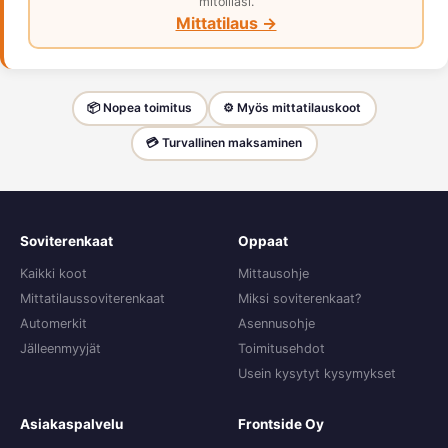
mitoillasi.
Mittatilaus →
📦 Nopea toimitus
⚙️ Myös mittatilauskoot
💳 Turvallinen maksaminen
Soviterenkaat
Oppaat
Kaikki koot
Mittausohje
Mittatilaussoviterenkaat
Miksi soviterenkaat?
Automerkit
Asennusohje
Jälleenmyyjät
Toimitusehdot
Usein kysytyt kysymykset
Asiakaspalvelu
Frontside Oy