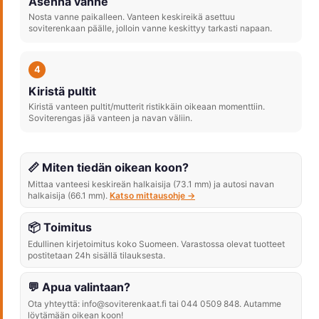
Asenna vanne
Nosta vanne paikalleen. Vanteen keskireikä asettuu
soviterenkaan päälle, jolloin vanne keskittyy tarkasti napaan.
4
Kiristä pultit
Kiristä vanteen pultit/mutterit ristikkäin oikeaan momenttiin.
Soviterengas jää vanteen ja navan väliin.
📏 Miten tiedän oikean koon?
Mittaa vanteesi keskireän halkaisija (73.1 mm) ja autosi navan
halkaisija (66.1 mm).
Katso mittausohje →
📦 Toimitus
Edullinen kirjetoimitus koko Suomeen. Varastossa olevat tuotteet
postitetaan 24h sisällä tilauksesta.
💬 Apua valintaan?
Ota yhteyttä: info@soviterenkaat.fi tai 044 0509 848. Autamme
löytämään oikean koon!