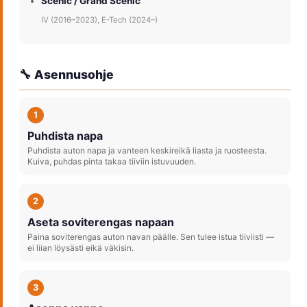
Scenic / Grand Scenic
IV (2016–2023), E-Tech (2024–)
🔧 Asennusohje
1
Puhdista napa
Puhdista auton napa ja vanteen keskireikä liasta ja ruosteesta.
Kuiva, puhdas pinta takaa tiiviin istuvuuden.
2
Aseta soviterengas napaan
Paina soviterengas auton navan päälle. Sen tulee istua tiiviisti —
ei liian löysästi eikä väkisin.
3