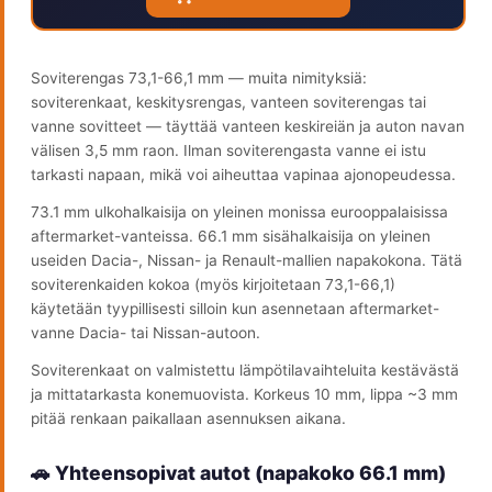
Soviterengas 73,1-66,1 mm — muita nimityksiä:
soviterenkaat, keskitysrengas, vanteen soviterengas tai
vanne sovitteet — täyttää vanteen keskireiän ja auton navan
välisen 3,5 mm raon. Ilman soviterengasta vanne ei istu
tarkasti napaan, mikä voi aiheuttaa vapinaa ajonopeudessa.
73.1 mm ulkohalkaisija on yleinen monissa eurooppalaisissa
aftermarket-vanteissa. 66.1 mm sisähalkaisija on yleinen
useiden Dacia-, Nissan- ja Renault-mallien napakokona. Tätä
soviterenkaiden kokoa (myös kirjoitetaan 73,1-66,1)
käytetään tyypillisesti silloin kun asennetaan aftermarket-
vanne Dacia- tai Nissan-autoon.
Soviterenkaat on valmistettu lämpötilavaihteluita kestävästä
ja mittatarkasta konemuovista. Korkeus 10 mm, lippa ~3 mm
pitää renkaan paikallaan asennuksen aikana.
🚗 Yhteensopivat autot (napakoko 66.1 mm)