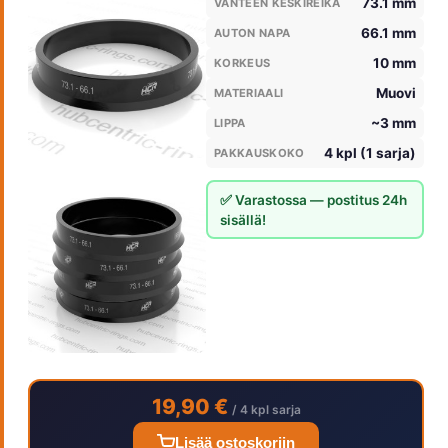
73.1 mm
VANTEEN KESKIREIKÄ
66.1 mm
AUTON NAPA
10 mm
KORKEUS
Muovi
MATERIAALI
~3 mm
LIPPA
4 kpl (1 sarja)
PAKKAUSKOKO
✅ Varastossa — postitus 24h
sisällä!
19,90 €
/ 4 kpl sarja
Lisää ostoskoriin