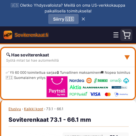
🇺🇸 Oletko Yhdysvalloista? Meillä on oma US-verkkokauppa
paikallisella toimituksella!
✕
Siirry 🇺🇸
☰
🔍 Hae soviterenkaat
▼
Syötä mitat tai hae automerkillä
✅ Yli 60 000 toimitettua sarjaa
🔒 Turvallinen maksaminen
🚚 Nopea toimitus
🇫🇮 Suomalainen yritys
Etusivu
›
Kaikki koot
›
73.1 - 66.1
Soviterenkaat 73.1 - 66.1 mm