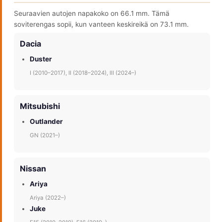
Seuraavien autojen napakoko on 66.1 mm. Tämä
soviterengas sopii, kun vanteen keskireikä on 73.1 mm.
Dacia
Duster
I (2010–2017), II (2018–2024), III (2024–)
Mitsubishi
Outlander
GN (2021–)
Nissan
Ariya
Ariya (2022–)
Juke