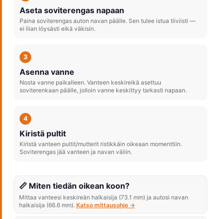
Aseta soviterengas napaan
Paina soviterengas auton navan päälle. Sen tulee istua tiiviisti —
ei liian löysästi eikä väkisin.
3
Asenna vanne
Nosta vanne paikalleen. Vanteen keskireikä asettuu
soviterenkaan päälle, jolloin vanne keskittyy tarkasti napaan.
4
Kiristä pultit
Kiristä vanteen pultit/mutterit ristikkäin oikeaan momenttiin.
Soviterengas jää vanteen ja navan väliin.
📏 Miten tiedän oikean koon?
Mittaa vanteesi keskireän halkaisija (73.1 mm) ja autosi navan
halkaisija (66.6 mm).
Katso mittausohje →