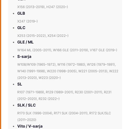
X156 (2013–2019), H247 (2020–)
GLB
X247 (2019–)
GLC
X253 (2015–2022), X254 (2022–)
GLE / ML
W164 ML (2005–2011), W166 GLE (2011–2019), V167 GLE (2019–)
S-sarja
W108/W109 (1965–1972), W116 (1972–1980), W126 (1979–1991),
W140 (1991–1998), W220 (1998–2005), W221 (2005–2013), W222
(2013–2020), W223 (2020–)
SL
R107 (1971–1989), R129 (1989–2001), R230 (2001–2011), R231
(2012–2020), R232 (2022–)
SLK / SLC
R170 SLK (1996–2004), R171 SLK (2004–2011), R172 SLK/SLC
(2011–2020)
Vito / V-sarja