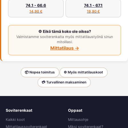
74.1 - 66.6
74.1 - 67.1
14,90 €
19,90 €
⚙️ Eikö tämä koko ole oikea?
Valmistamme soviterenkaita myös mittatilaustyönä sinun
mitoillasi.
Mittatilaus →
📦 Nopea toimitus
⚙️ Myös mittatilauskoot
💳 Turvallinen maksaminen
Soviterenkaat
Oppaat
Kaikki koot
Mittausohje
Mittatilaussoviterenkaat
Miksi soviterenkaat?