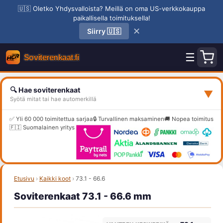
🇺🇸 Oletko Yhdysvalloista? Meillä on oma US-verkkokauppa
paikallisella toimituksella!
✕
Siirry 🇺🇸
☰
🔍 Hae soviterenkaat
▼
Syötä mitat tai hae automerkillä
✅ Yli 60 000 toimitettua sarjaa
🔒 Turvallinen maksaminen
🚚 Nopea toimitus
🇫🇮 Suomalainen yritys
Etusivu
›
Kaikki koot
›
73.1 - 66.6
Soviterenkaat 73.1 - 66.6 mm