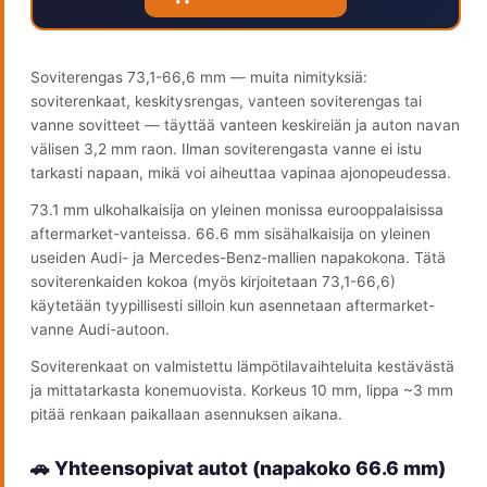
Soviterengas 73,1-66,6 mm — muita nimityksiä:
soviterenkaat, keskitysrengas, vanteen soviterengas tai
vanne sovitteet — täyttää vanteen keskireiän ja auton navan
välisen 3,2 mm raon. Ilman soviterengasta vanne ei istu
tarkasti napaan, mikä voi aiheuttaa vapinaa ajonopeudessa.
73.1 mm ulkohalkaisija on yleinen monissa eurooppalaisissa
aftermarket-vanteissa. 66.6 mm sisähalkaisija on yleinen
useiden Audi- ja Mercedes-Benz-mallien napakokona. Tätä
soviterenkaiden kokoa (myös kirjoitetaan 73,1-66,6)
käytetään tyypillisesti silloin kun asennetaan aftermarket-
vanne Audi-autoon.
Soviterenkaat on valmistettu lämpötilavaihteluita kestävästä
ja mittatarkasta konemuovista. Korkeus 10 mm, lippa ~3 mm
pitää renkaan paikallaan asennuksen aikana.
🚗 Yhteensopivat autot (napakoko 66.6 mm)