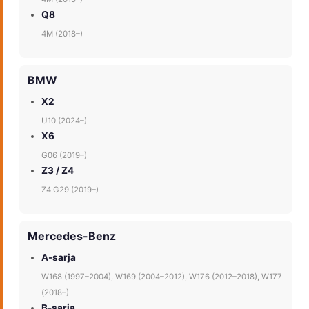
Q8
4M (2018–)
BMW
X2
U10 (2024–)
X6
G06 (2019–)
Z3 / Z4
Z4 G29 (2019–)
Mercedes-Benz
A-sarja
W168 (1997–2004), W169 (2004–2012), W176 (2012–2018), W177
(2018–)
B-sarja