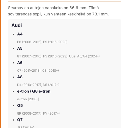
Seuraavien autojen napakoko on 66.6 mm. Tämä
soviterengas sopii, kun vanteen keskireikä on 73.1 mm.
Audi
A4
B8 (2008–2015), B9 (2015–2023)
A5
8T (2007–2016), F5 (2016–2023), Uusi A5/A4 (2024–)
A6
C7 (2011–2018), C8 (2018–)
A8
D4 (2010–2017), D5 (2017–)
e-tron / Q8 e-tron
e-tron (2018–)
Q5
8R (2008–2017), FY (2017–)
Q7
4M (2015–)