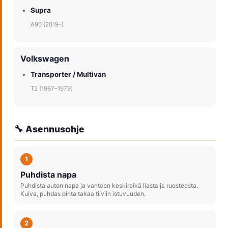
Supra
A90 (2019–)
Volkswagen
Transporter / Multivan
T2 (1967–1979)
🔧 Asennusohje
1
Puhdista napa
Puhdista auton napa ja vanteen keskireikä liasta ja ruosteesta.
Kuiva, puhdas pinta takaa tiiviin istuvuuden.
2