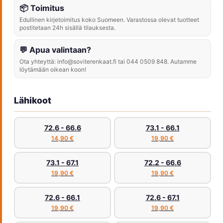
📦 Toimitus
Edullinen kirjetoimitus koko Suomeen. Varastossa olevat tuotteet
postitetaan 24h sisällä tilauksesta.
💬 Apua valintaan?
Ota yhteyttä: info@soviterenkaat.fi tai 044 0509 848. Autamme
löytämään oikean koon!
Lähikoot
72.6 - 66.6
73.1 - 66.1
14,90 €
19,90 €
73.1 - 67.1
72.2 - 66.6
19,90 €
19,90 €
72.6 - 66.1
72.6 - 67.1
19,90 €
19,90 €