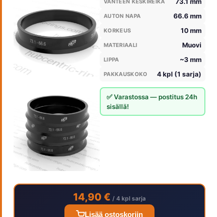
73.1 mm
VANTEEN KESKIREIKÄ
66.6 mm
AUTON NAPA
10 mm
KORKEUS
Muovi
MATERIAALI
~3 mm
LIPPA
4 kpl (1 sarja)
PAKKAUSKOKO
✅ Varastossa — postitus 24h
sisällä!
14,90 €
/ 4 kpl sarja
Lisää ostoskoriin