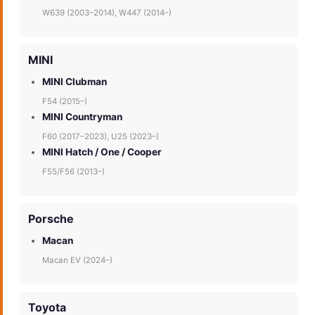
W639 (2003–2014), W447 (2014–)
MINI
MINI Clubman
F54 (2015–)
MINI Countryman
F60 (2017–2023), U25 (2023–)
MINI Hatch / One / Cooper
F55/F56 (2013–)
Porsche
Macan
Macan EV (2024–)
Toyota