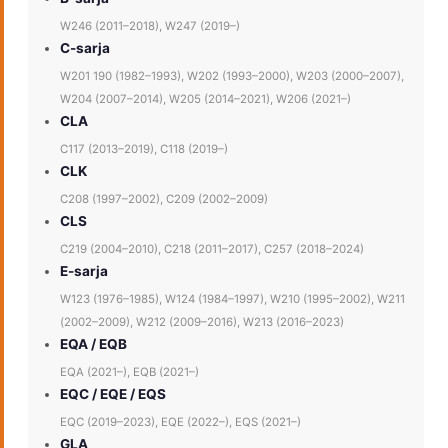
W246 (2011–2018), W247 (2019–)
C-sarja
W201 190 (1982–1993), W202 (1993–2000), W203 (2000–2007),
W204 (2007–2014), W205 (2014–2021), W206 (2021–)
CLA
C117 (2013–2019), C118 (2019–)
CLK
C208 (1997–2002), C209 (2002–2009)
CLS
C219 (2004–2010), C218 (2011–2017), C257 (2018–2024)
E-sarja
W123 (1976–1985), W124 (1984–1997), W210 (1995–2002), W211
(2002–2009), W212 (2009–2016), W213 (2016–2023)
EQA / EQB
EQA (2021–), EQB (2021–)
EQC / EQE / EQS
EQC (2019–2023), EQE (2022–), EQS (2021–)
GLA