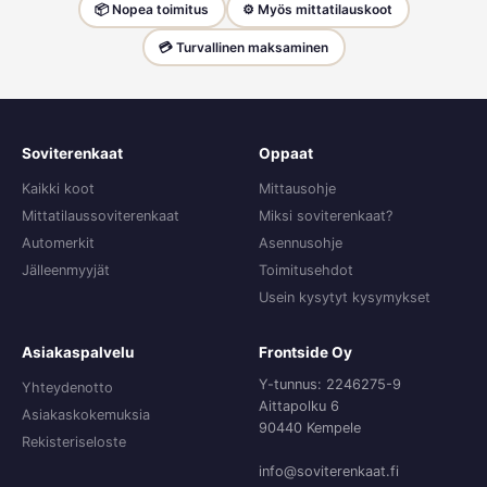
📦 Nopea toimitus
⚙️ Myös mittatilauskoot
💳 Turvallinen maksaminen
Soviterenkaat
Oppaat
Kaikki koot
Mittausohje
Mittatilaussoviterenkaat
Miksi soviterenkaat?
Automerkit
Asennusohje
Jälleenmyyjät
Toimitusehdot
Usein kysytyt kysymykset
Asiakaspalvelu
Frontside Oy
Y-tunnus: 2246275-9
Yhteydenotto
Aittapolku 6
Asiakaskokemuksia
90440 Kempele
Rekisteriseloste
info@soviterenkaat.fi