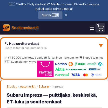
🇺🇸 Oletko Yhdysvalloista? Meillä on oma US-verkkokauppa
paikallisella toimituksella!
✕
Siirry 🇺🇸
☰
🔍 Hae soviterenkaat
▼
Syötä mitat tai hae automerkillä
✅ Yli 60 000 toimitettua sarjaa
🔒 Turvallinen maksaminen
🚚 Nopea toimitus
🇫🇮 Suomalainen yritys
Etusivu
›
Automerkit
›
Subaru
›
Impreza
Subaru Impreza — pulttijako, keskireikä,
ET-luku ja soviterenkaat