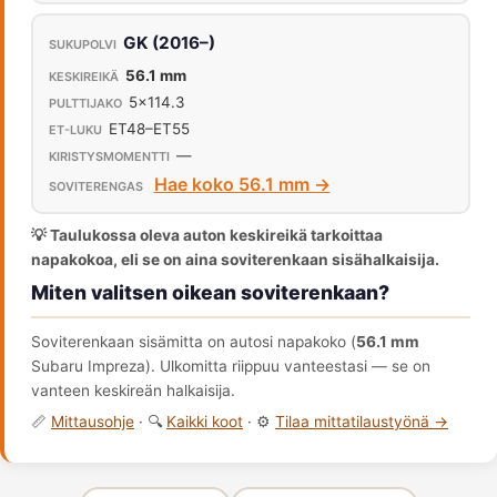
GK (2016–)
56.1 mm
5x114.3
ET48–ET55
—
Hae koko 56.1 mm →
💡 Taulukossa oleva auton keskireikä tarkoittaa
napakokoa, eli se on aina soviterenkaan sisähalkaisija.
Miten valitsen oikean soviterenkaan?
Soviterenkaan sisämitta on autosi napakoko (
56.1 mm
Subaru Impreza). Ulkomitta riippuu vanteestasi — se on
vanteen keskireän halkaisija.
📏
Mittausohje
· 🔍
Kaikki koot
· ⚙️
Tilaa mittatilaustyönä →