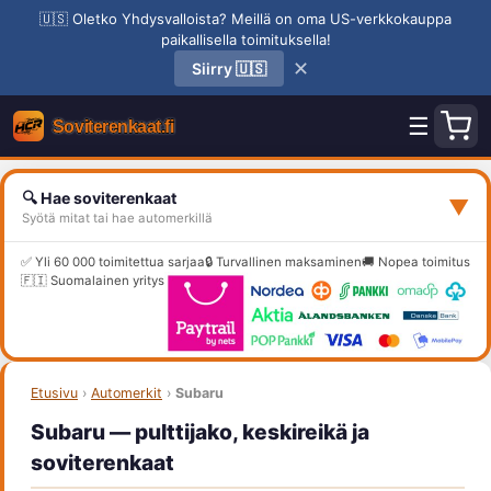
🇺🇸 Oletko Yhdysvalloista? Meillä on oma US-verkkokauppa
paikallisella toimituksella!
✕
Siirry 🇺🇸
☰
🔍 Hae soviterenkaat
▼
Syötä mitat tai hae automerkillä
✅ Yli 60 000 toimitettua sarjaa
🔒 Turvallinen maksaminen
🚚 Nopea toimitus
🇫🇮 Suomalainen yritys
Etusivu
›
Automerkit
›
Subaru
Subaru — pulttijako, keskireikä ja
soviterenkaat