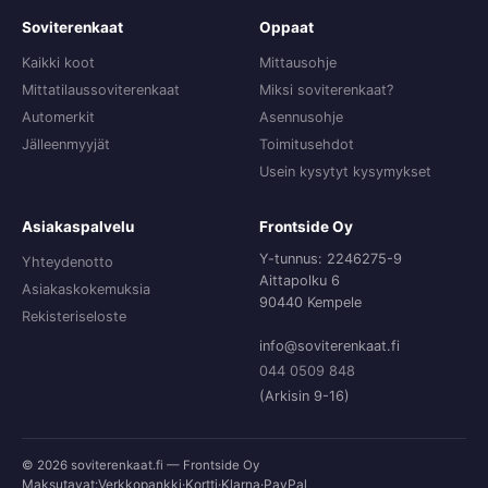
Soviterenkaat
Oppaat
Kaikki koot
Mittausohje
Mittatilaussoviterenkaat
Miksi soviterenkaat?
Automerkit
Asennusohje
Jälleenmyyjät
Toimitusehdot
Usein kysytyt kysymykset
Asiakaspalvelu
Frontside Oy
Y-tunnus: 2246275-9
Yhteydenotto
Aittapolku 6
Asiakaskokemuksia
90440 Kempele
Rekisteriseloste
info@soviterenkaat.fi
044 0509 848
(Arkisin 9-16)
© 2026 soviterenkaat.fi — Frontside Oy
Maksutavat:
Verkkopankki
·
Kortti
·
Klarna
·
PayPal