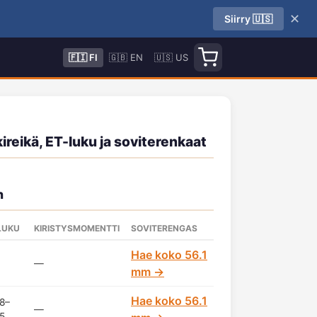
✕
Siirry 🇺🇸
🇫🇮 FI
🇬🇧 EN
🇺🇸 US
ireikä, ET-luku ja soviterenkaat
n
LUKU
KIRISTYSMOMENTTI
SOVITERENGAS
Hae koko 56.1
—
mm →
Hae koko 56.1
8–
—
5