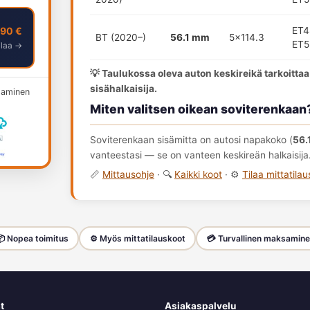
,90 €
ET4
BT (2020–)
56.1 mm
5x114.3
ET5
ilaa →
💡 Taulukossa oleva auton keskireikä tarkoittaa
sisähalkaisija.
ksaminen
Miten valitsen oikean soviterenkaan
Soviterenkaan sisämitta on autosi napakoko (
56.
vanteestasi — se on vanteen keskireän halkaisija
📏
Mittausohje
· 🔍
Kaikki koot
· ⚙️
Tilaa mittatila
 Nopea toimitus
⚙️ Myös mittatilauskoot
💳 Turvallinen maksamin
t
Asiakaspalvelu