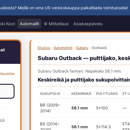
alloista? Meillä on oma US-verkkokauppa paikallisella toimituksella!
kki Koot
Automallit
⚙️ Mittatilaus
Asiakaspalvelu
Etusivu
›
Automerkit
›
Subaru
›
Outback
aat
Subaru Outback — pulttijako, kesk
Subaru Outback farmari. Napakoko 56,1 mm.
ttausohje
Keskireikä ja pulttijako sukupolvittai
SUKUPOLVI
KESKIREIKÄ
PULTTIJAKO
ET-
BR (2009–
56.1 mm
5x100
—
2014)
ssä
BS (2014–
ET4
56.1 mm
5x114.3
2020)
ET5