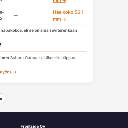
mm →
Hae koko 56.1
8–
—
5
mm →
 napakokoa, eli se on aina soviterenkaan
?
1 mm
Subaru Outback). Ulkomitta riippuu
.
ustyönä →
en
Frontside Oy