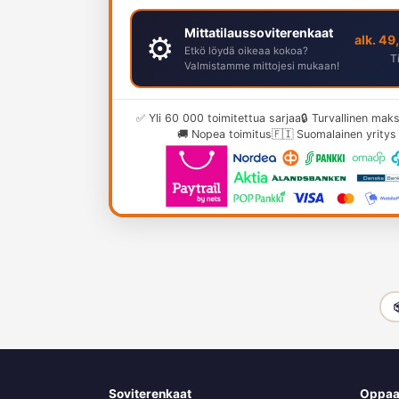
Mittatilaussoviterenkaat
⚙️
alk. 49
Etkö löydä oikeaa kokoa?
T
Valmistamme mittojesi mukaan!
✅ Yli 60 000 toimitettua sarjaa
🔒 Turvallinen ma
🚚 Nopea toimitus
🇫🇮 Suomalainen yritys

Soviterenkaat
Oppaa