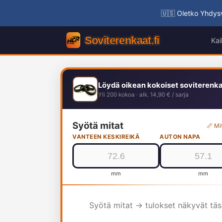
🇺🇸 Oletko Yhdysv
Kai
Löydä oikean kokoiset soviterenk
Yli 200 kokoa · alk. 14,90 € / sarja
Syötä mitat
📏 Mi
VANTEEN KESKIREIKÄ
AUTON NAPA
mm
mm
Syötä mitat → tulokset näkyvät tä